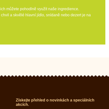
 nich můžete pohodlně využít naše ingredience.
chvil a skvělé hlavní jídlo, snídaně nebo dezert je na
Získejte přehled o novinkách a speciálních
akcích.