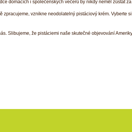
vodce domácích i společenských večerů by nikdy neměl zůstat za
ě zpracujeme, vznikne neodolatelný pistáciový krém. Vyberte si 
nás. Slibujeme, že pistáciemi naše skutečné objevování Amerik