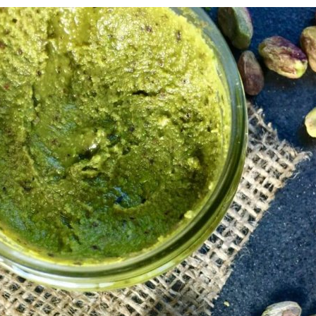
é
Láhve
Kokosové nádobí