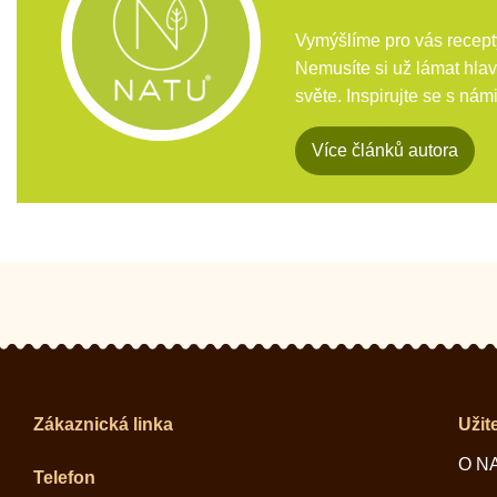
Vymýšlíme pro vás recepty
Nemusíte si už lámat hlav
světe. Inspirujte se s námi
Více článků autora
Zákaznická linka
Užit
O N
Telefon