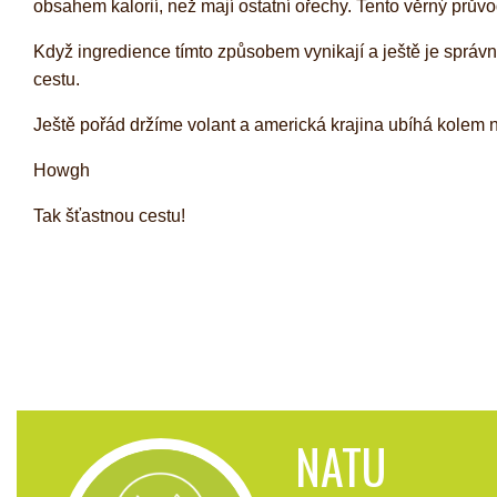
obsahem kalorií, než mají ostatní ořechy. Tento věrný prů
Když ingredience tímto způsobem vynikají a ještě je správn
cestu.
Ještě pořád držíme volant a americká krajina ubíhá kolem 
Howgh
Tak šťastnou cestu!
NATU