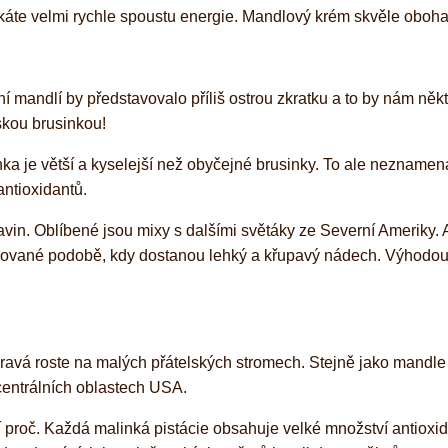
skáte velmi rychle spoustu energie. Mandlový krém skvěle obohat
 mandlí by představovalo příliš ostrou zkratku a to by nám někte
kou brusinkou!
ka je větší a kyselejší než obyčejné brusinky. To ale neznamená
antioxidantů.
avin. Oblíbené jsou mixy s dalšími světáky ze Severní Ameriky. 
filizované podobě, kdy dostanou lehký a křupavý nádech. Výhodou
 pravá roste na malých přátelských stromech. Stejně jako mandle
entrálních oblastech USA.
ví proč. Každá malinká pistácie obsahuje velké množství antiox