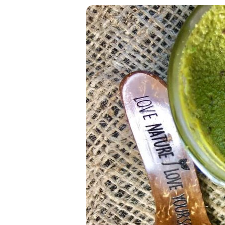
Kombuchy
Porcovan
Energetické nápoje
Sypané
Superfood shoty
Kokosové nápoje
Ostatní nápoje