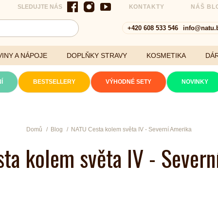
SLEDUJTE NÁS
KONTAKTY
NÁŠ BL
+420 608 533 546
info@natu.
INY A NÁPOJE
DOPLŇKY STRAVY
KOSMETIKA
DÁ
Í
BESTSELLERY
VÝHODNÉ SETY
NOVINKY
Cereálie a vločky
Domů
Blog
NATU Cesta kolem světa IV - Severní Amerika
ta kolem světa IV - Severn
xtrakty