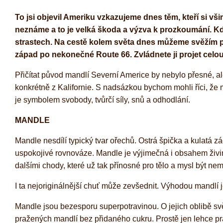
To jsi objevil Ameriku vzkazujeme dnes těm, kteří si v
neznáme a to je velká škoda a výzva k prozkoumání. Kdy
strastech. Na cestě kolem světa dnes můžeme svěžím p
západ po nekonečné Route 66. Zvládnete ji projet celou 
Přičítat původ mandlí Severní Americe by nebylo přesné, ale
konkrétně z Kalifornie. S nadsázkou bychom mohli říci, že m
je symbolem svobody, tvůrčí síly, snů a odhodlání.
MANDLE
Mandle nesdílí typický tvar ořechů. Ostrá špička a kulatá 
uspokojivé rovnováze. Mandle je výjimečná i obsahem živin,
dalšími chody, které už tak přínosné pro tělo a mysl být nem
I ta nejoriginálnější chuť může zevšednit. Výhodou mandlí 
Mandle jsou bezesporu superpotravinou. O jejich oblibě
pražených mandlí bez přidaného cukru. Prostě jen lehce p