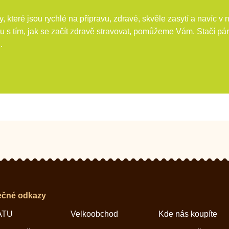
, které jsou rychlé na přípravu, zdravé, skvěle zasytí a navíc v
u s tím, jak se začít zdravě stravovat, pomůžeme Vám. Stačí pár 
.
ečné odkazy
ATU
Velkoobchod
Kde nás koupíte