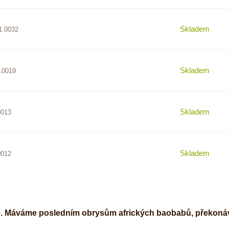
Skladem
1.0032
Skladem
.0019
Skladem
0013
Skladem
0012
je. Máváme posledním obrysům afrických baobabů, překonáv