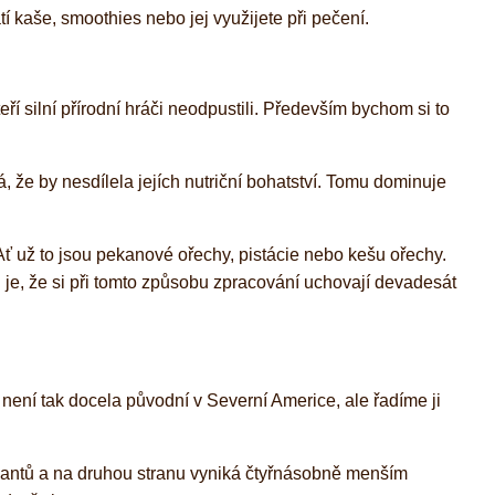
í kaše, smoothies nebo jej využijete při pečení.
ří silní přírodní hráči neodpustili. Především bychom si to
, že by nesdílela jejích nutriční bohatství. Tomu dominuje
Ať už to jsou pekanové ořechy, pistácie nebo kešu ořechy.
 je, že si při tomto způsobu zpracování uchovají devadesát
 není tak docela původní v Severní Americe, ale řadíme ji
idantů a na druhou stranu vyniká čtyřnásobně menším