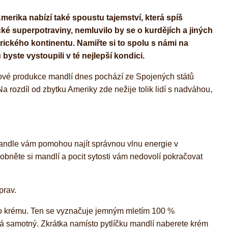
erika nabízí také spoustu tajemství, která spíš
ké superpotraviny, nemluvilo by se o kurdějích a jiných
ckého kontinentu. Namiřte si to spolu s námi na
yste vystoupili v té nejlepší kondici.
světové produkce mandlí dnes pochází ze Spojených států
a rozdíl od zbytku Ameriky zde nežije tolik lidí s nadváhou,
a mandle vám pomohou najít správnou vlnu energie v
Zobněte si mandlí a pocit sytosti vám nedovolí pokračovat
prav.
ho krému. Ten se vyznačuje jemným mletím 100 %
á samotný. Zkrátka namísto pytlíčku mandlí naberete krém