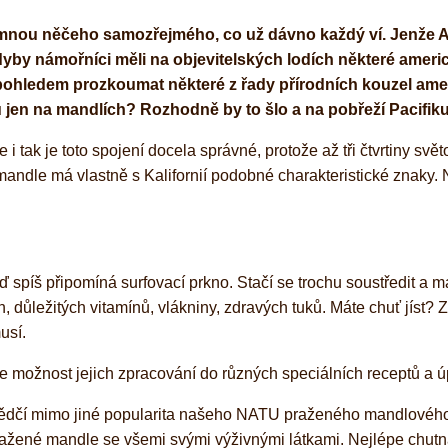
šimnou něčeho samozřejmého, co už dávno každý ví. Jenže Am
by námořníci měli na objevitelských lodích některé americ
ohledem prozkoumat některé z řady přírodních kouzel ameri
jen na mandlích? Rozhodně by to šlo a na pobřeží Pacifiku b
 i tak je toto spojení docela správné, protože až tři čtvrtiny 
andle má vlastně s Kalifornií podobné charakteristické znaky. N
záď spíš připomíná surfovací prkno. Stačí se trochu soustředit 
 důležitých vitamínů, vlákniny, zdravých tuků. Máte chuť jíst? 
usí.
je možnost jejich zpracování do různých speciálních receptů a ú
 svědčí mimo jiné popularita našeho NATU praženého mandlové
ražené mandle se všemi svými výživnými látkami. Nejlépe chutn