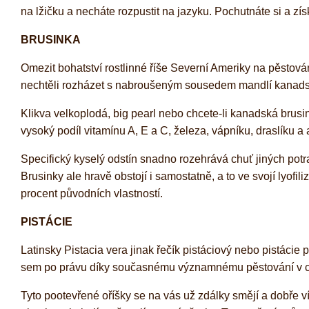
na lžičku a necháte rozpustit na jazyku. Pochutnáte si a zí
BRUSINKA
Omezit bohatství rostlinné říše Severní Ameriky na pěstování
nechtěli rozházet s nabroušeným sousedem mandlí kanads
Klikva velkoplodá, big pearl nebo chcete-li kanadská brusin
vysoký podíl vitamínu A, E a C, železa, vápníku, draslíku a 
Specifický kyselý odstín snadno rozehrává chuť jiných potr
Brusinky ale hravě obstojí i samostatně, a to ve svojí lyo
procent původních vlastností.
PISTÁCIE
Latinsky Pistacia vera jinak řečík pistáciový nebo pistácie
sem po právu díky současnému významnému pěstování v c
Tyto pootevřené oříšky se na vás už zdálky smějí a dobře 