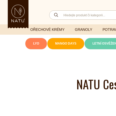
OŘECHOVÉ KRÉMY
GRANOLY
POTRAV
LYO
MANGO DAYS
LETNÍ OSVĚŽEN
Lyofilizovaná
zelenina
Ghí
Vitaminy
Sušené ovoce
Džemy
Minerály
NATU Ces
NATU mixy
Přírodní e
Ořechy a semínka