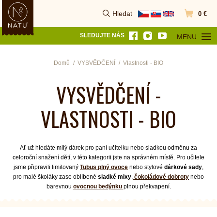
Hledat
0 €
Vyhledat
Přejít do k
SLEDUJTE NÁS
MENU
OTEVŘÍT MEN
Domů
VYSVĚDČENÍ
Vlastnosti - BIO
VYSVĚDČENÍ -
VLASTNOSTI - BIO
Ať už hledáte milý dárek pro paní učitelku nebo sladkou odměnu za
celoroční snažení dětí, v této kategorii jste na správném místě. Pro učitele
jsme připravili limitovaný
Tubus plný ovoce
nebo stylové
dárkové sady
,
pro malé školáky zase oblíbené
sladké mixy
,
čokoládové dobroty
nebo
barevnou
ovocnou bedýnku
plnou překvapení.