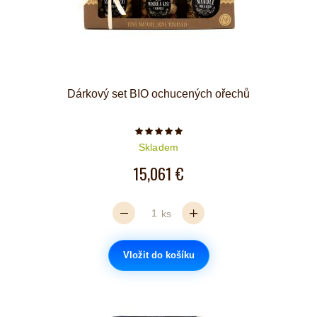
Dárkový set BIO ochucených ořechů
Počet hvězdiček je 5 z 5
Skladem
15,061 €
ks
Vložit do košíku