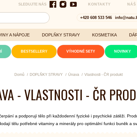
SLEDUJTE NÁS
KONTAKTY
NÁŠ
+420 608 533 546
info@natu.
INY A NÁPOJE
DOPLŇKY STRAVY
KOSMETIKA
DÁ
Í
BESTSELLERY
VÝHODNÉ SETY
NOVINKY
Cereálie a vločky
Domů
DOPLŇKY STRAVY
Únava
Vlastnosti - ČR produkt
VA - VLASTNOSTI - ČR PRO
xtrakty
erpání a podporují tělo při každodenní fyzické i psychické zátěži. Prod
odají tělu potřebné vitaminy a minerály pro optimální funkci buněk a s