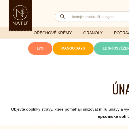
OŘECHOVÉ KRÉMY
GRANOLY
POTRAV
LYO
MANGO DAYS
LETNÍ OSVĚŽEN
Lyofilizovaná
zelenina
Ghí
Vitaminy
ÚNA
Sušené ovoce
Džemy
Minerály
NATU mixy
Přírodní e
Ořechy a semínka
Objevte doplňky stravy, které pomáhají snižovat míru únavy a vyč
epsomské soli
d