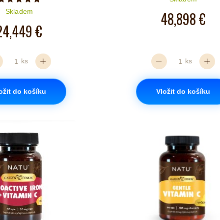
Počet hvězdiček je 5 z 5
Skladem
48,898 €
24,449 €
ks
ks
ožit do košíku
Vložit do košíku