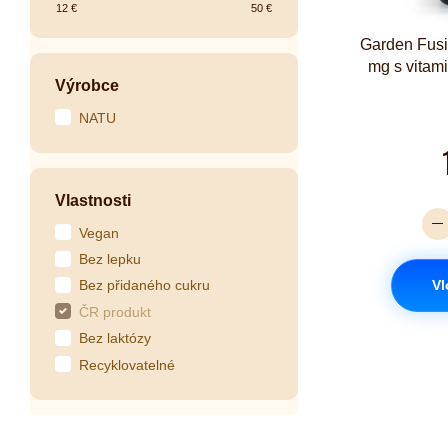
12
€
50
€
Garden Fusi
mg s vitam
Výrobce
NATU
Vlastnosti
Vegan
Bez lepku
Vl
Bez přidaného cukru
ČR produkt
Bez laktózy
Recyklovatelné