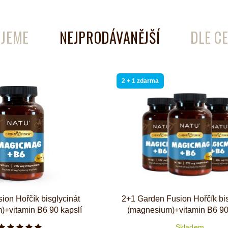
é
Láhve
JEME
NEJPRODÁVANĚJŠÍ
DLE C
Kokosové nádobí
2 + 1 zdarma
ion Hořčík bisglycinát
2+1 Garden Fusion Hořčík bis
)+vitamin B6 90 kapslí
(magnesium)+vitamin B6 90
Skladem