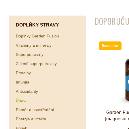
Kombuchy
Porcovan
DOPORUČU
Energetické nápoje
Sypané
DOPLŇKY STRAVY
Superfood shoty
Doplňky Garden Fusion
Kokosové nápoje
Vitaminy a minerály
Bestseller
Ostatní nápoje
Superpotraviny
Zelené superpotraviny
Proteiny
Imunita
Antioxidanty
Únava
Paměť a soustředění
Garden Fus
(magnesium
Energie a vitalita
Pohyb