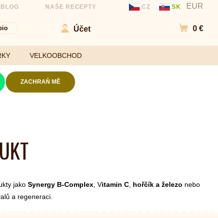
EUR
 BLOG
NAŠE RECEPTY
CZ
SK
bio
0 €
Účet
Přejít d
RKY
VELKOOBCHOD
ZACHRAŇ MĚ
Kokosové chipsy
Mouky
Slané chipsy a
DUKT
ořechy
Sladidla
Ovocné kuličky a
Koření a
chipsy
ochucovadla
Čokolády
ukty jako
Synergy B-Complex
, V
itamin C
,
hořčík a železo
nebo
Bezlepkové tyčinky
valů a regeneraci.