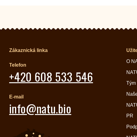
Zákaznická linka
Užit
O N
Telefon
+420 608 533 546
NATU
Tým
Naše
E-mail
info@natu.bio
NATU
PR
Pod