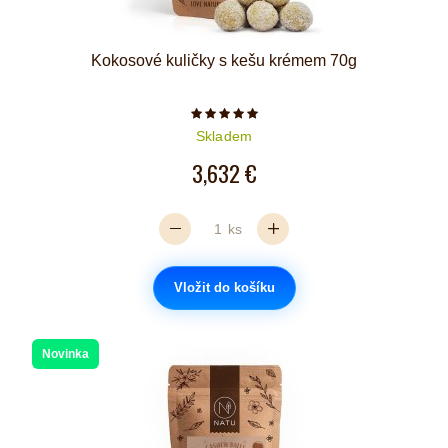
Kokosové kuličky s kešu krémem 70g
Počet hvězdiček je 5 z 5
Skladem
3,632 €
ks
Vložit do košíku
Novinka