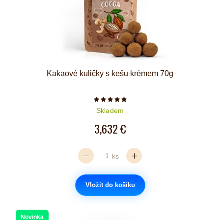
Kakaové kuličky s kešu krémem 70g
Počet hvězdiček je 5 z 5
Skladem
3,632 €
ks
Vložit do košíku
Novinka