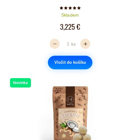
Počet hvězdiček je 5 z 5
Skladem
3,225 €
ks
Vložit do košíku
Novinka