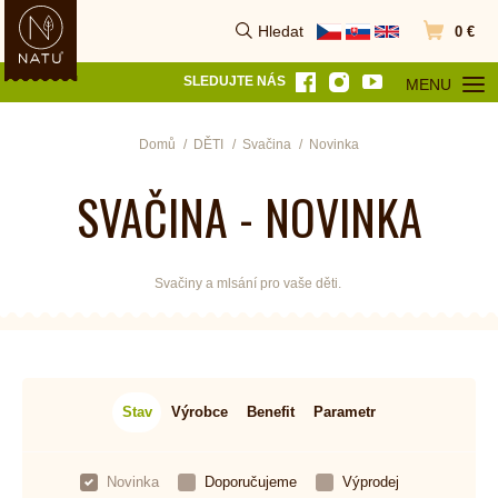
Hledat
0 €
Vyhledat
Přejít do k
SLEDUJTE NÁS
MENU
OTEVŘÍT MEN
Domů
DĚTI
Svačina
Novinka
SVAČINA - NOVINKA
Svačiny a mlsání pro vaše děti.
Stav
Výrobce
Benefit
Parametr
Novinka
Doporučujeme
Výprodej