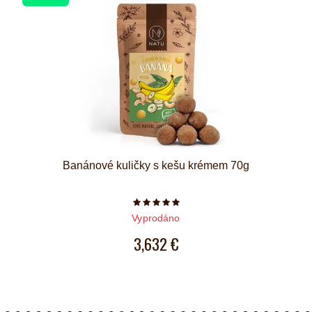
Banánové kuličky s kešu krémem 70g
Počet hvězdiček je 5 z 5
Vyprodáno
3,632 €