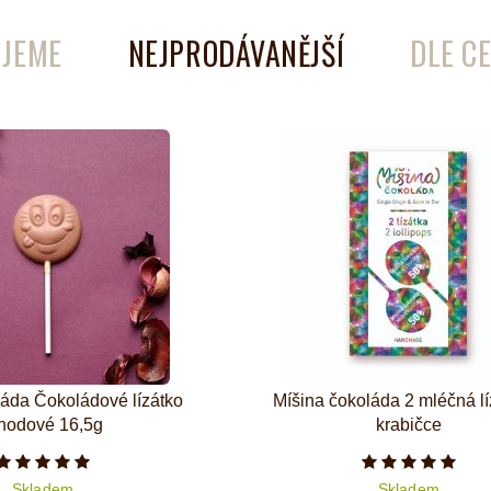
JEME
NEJPRODÁVANĚJŠÍ
DLE C
é
Láhve
Kokosové nádobí
láda Čokoládové lízátko
Míšina čokoláda 2 mléčná lí
hodové 16,5g
krabičce
Počet hvězdiček je 5 z 5
Počet hvězd
Skladem
Skladem