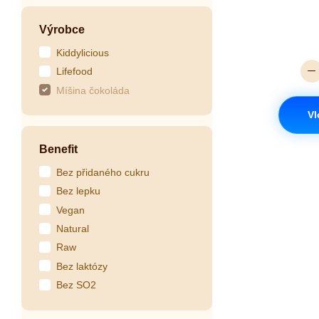
Výrobce
Kiddylicious
Lifefood
Míšina čokoláda
Vl
Benefit
Bez přidaného cukru
Bez lepku
Vegan
Natural
Raw
Bez laktózy
Bez SO2