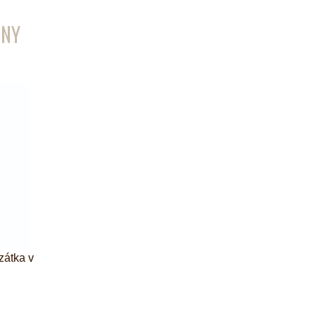
ENY
zátka v
iček je 5 z 5