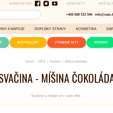
SLEDUJTE NÁS
KONTAKTY
NÁŠ BL
+420 608 533 546
info@natu.
INY A NÁPOJE
DOPLŇKY STRAVY
KOSMETIKA
DÁ
Í
BESTSELLERY
VÝHODNÉ SETY
NOVINKY
Cereálie a vločky
Domů
DĚTI
Svačina
Míšina čokoláda
SVAČINA - MÍŠINA ČOKOLÁD
xtrakty
Svačiny a mlsání pro vaše děti.