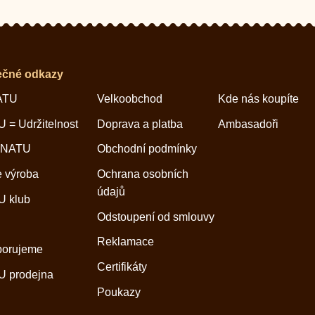
ečné odkazy
ATU
Velkoobchod
Kde nás koupíte
 = Udržitelnost
Doprava a platba
Ambasadoři
 NATU
Obchodní podmínky
 výroba
Ochrana osobních
údajů
 klub
Odstoupení od smlouvy
Reklamace
porujeme
Certifikáty
 prodejna
Poukazy