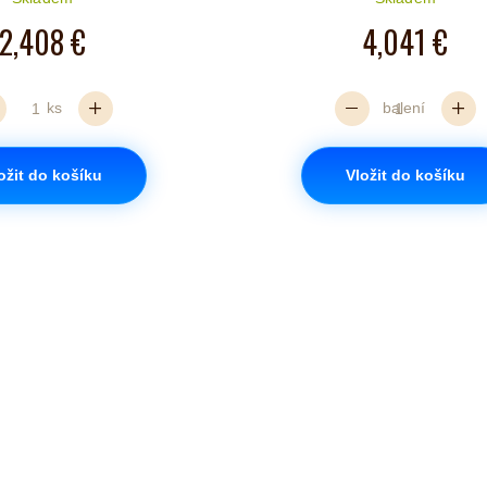
2,408 €
4,041 €
ks
balení
ožit do košíku
Vložit do košíku