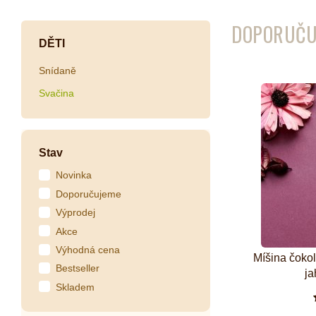
DOPORUČU
Kombuchy
Porcovan
DĚTI
Energetické nápoje
Sypané
Snídaně
Superfood shoty
Svačina
Kokosové nápoje
Ostatní nápoje
Stav
Novinka
Doporučujeme
Výprodej
Akce
Výhodná cena
Míšina čoko
Bestseller
ja
Skladem