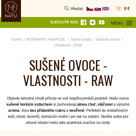
Hledat
0 €
Vyhledat
Přejít do k
SLEDUJTE NÁS
MENU
OTEVŘÍT MEN
Domů
POTRAVINY A NÁPOJE
Suché plody
Sušené ovoce
Vlastnosti - RAW
SUŠENÉ OVOCE -
VLASTNOSTI - RAW
Objevte lahodné chutě přírody ve své nejpřirozenější podobě. Naše ovoce
sušené horkým vzduchem
si zachovávají
plnou chuť, vláčnost
a výrazné
aroma
. Jsou
bez přidaného cukru
a
nesířené
. Perfektní do snídaňových
kaší, müsli, dezertů, domácích směsí i jen tak na zobání. Skvělá volba pro
zdravé mlsání nebo jako praktická svačina na cesty.