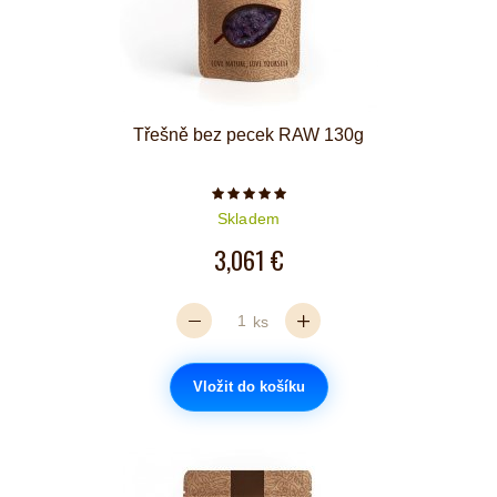
Třešně bez pecek RAW 130g
Počet hvězdiček je 5 z 5
Skladem
3,061 €
ks
Vložit do košíku