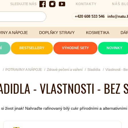
SLEDUJTE NÁS
KONTAKTY
NÁŠ BL
+420 608 533 546
info@natu.
INY A NÁPOJE
DOPLŇKY STRAVY
KOSMETIKA
DÁ
Í
BESTSELLERY
VÝHODNÉ SETY
NOVINKY
Cereálie a vločky
ů
POTRAVINY A NÁPOJE
Zdravé pečení a vaření
Sladidla
Vlastnosti - B
ADIDLA - VLASTNOSTI - BEZ 
xtrakty
si život jinak! Nahraďte rafinovaný bílý cukr přírodními a alternativními 