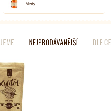
Medy
é
Láhve
Kokosové nádobí
JEME
NEJPRODÁVANĚJŠÍ
DLE C