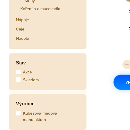
Medy
Koření a ochucovadla
Nápoje
Čaje
Nádobí
Stav
Akce
Skladem
Vl
Výrobce
Kubešova medová
manufaktura