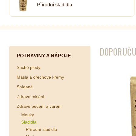
Přírodní sladidla
Kombuchy
Porcovan
Energetické nápoje
Sypané
Superfood shoty
Kokosové nápoje
DOPORUČU
Ostatní nápoje
POTRAVINY A NÁPOJE
Suché plody
Másla a ořechové krémy
Snídaně
Zdravé mlsání
Zdravé pečení a vaření
Mouky
Sladidla
Přírodní sladidla