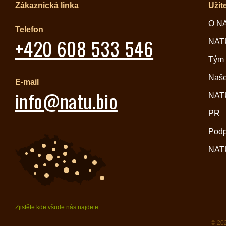
Zákaznická linka
Užit
O N
Telefon
+420 608 533 546
NATU
Tým
Naše
E-mail
info@natu.bio
NATU
PR
Pod
NATU
Zjistěte kde všude nás najdete
© 202