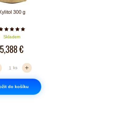
Xylitol 300 g
Počet hvězdiček je 5 z 5
Skladem
5,388 €
ks
ožit do košíku