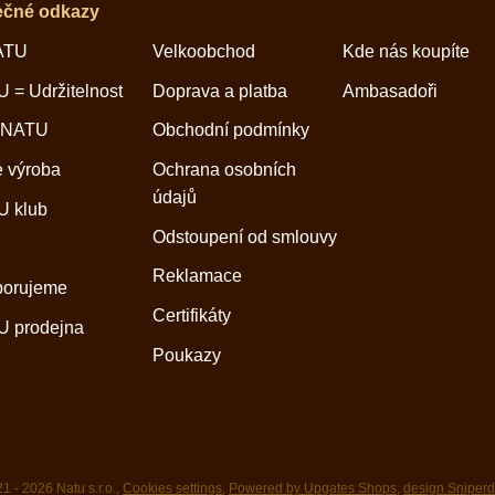
ečné odkazy
ATU
Velkoobchod
Kde nás koupíte
 = Udržitelnost
Doprava a platba
Ambasadoři
 NATU
Obchodní podmínky
 výroba
Ochrana osobních
údajů
 klub
Odstoupení od smlouvy
Reklamace
porujeme
Certifikáty
 prodejna
Poukazy
1 - 2026 Natu s.r.o.,
Cookies settings
,
Powered by Upgates Shops
,
design Sniper