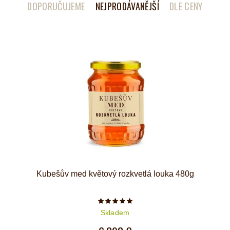
DOPORUČUJEME
NEJPRODÁVANĚJŠÍ
DLE CENY
Kubešův med květový rozkvetlá louka 480g
Počet hvězdiček je 5 z 5
Skladem