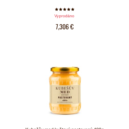
Počet hvězdiček je 5 z 5
Vyprodáno
7,306 €