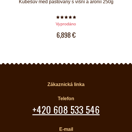
Kubešův med pastovaný s višní a aronií 250g
Počet hvězdiček je 5 z 5
Vyprodáno
6,898 €
Zákaznická linka
Telefon
+420 608 533 546
E-mail