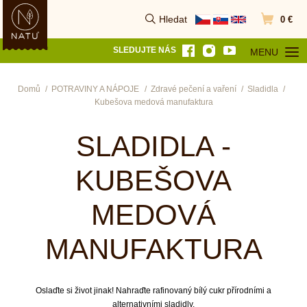
Hledat
0 €
Vyhledat
Přejít do k
SLEDUJTE NÁS
MENU
OTEVŘÍT MEN
Domů
POTRAVINY A NÁPOJE
Zdravé pečení a vaření
Sladidla
Kubešova medová manufaktura
SLADIDLA -
KUBEŠOVA
MEDOVÁ
MANUFAKTURA
Oslaďte si život jinak! Nahraďte rafinovaný bílý cukr přírodními a
alternativními sladidly.