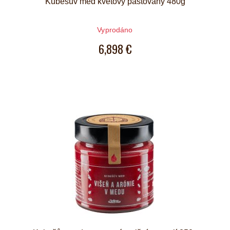
Kubešův med květový pastovaný 480g
Vyprodáno
6,898 €