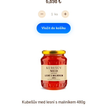
6,898 €
ks
Vložit do košíku
Kubešův med lesní s maliníkem 480g