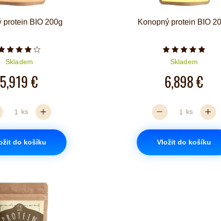
 protein BIO 200g
Konopný protein BIO 2
Počet hvězdiček je 4 z 5
Počet hvězd
Skladem
Skladem
5,919 €
6,898 €
ks
ks
ožit do košíku
Vložit do košíku