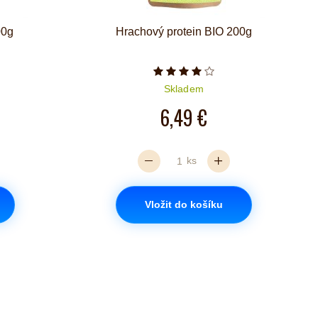
00g
Hrachový protein BIO 200g
iček je 5 z 5
Počet hvězdiček je 4 z 5
Skladem
6,49 €
ks
Vložit do košíku