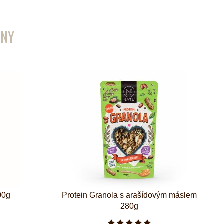
ENY
00g
Protein Granola s arašídovým máslem
280g