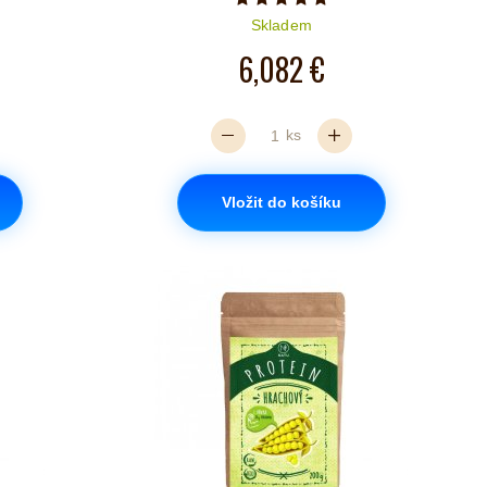
iček je 5 z 5
Počet hvězdiček je 5 z 5
Skladem
6,082 €
ks
Vložit do košíku