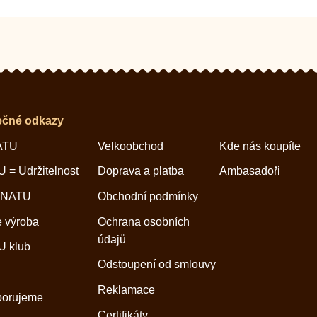
ečné odkazy
ATU
Velkoobchod
Kde nás koupíte
 = Udržitelnost
Doprava a platba
Ambasadoři
 NATU
Obchodní podmínky
 výroba
Ochrana osobních
údajů
 klub
Odstoupení od smlouvy
Reklamace
porujeme
Certifikáty