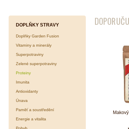
Kombuchy
Porcovan
DOPORUČU
Energetické nápoje
Sypané
DOPLŇKY STRAVY
Superfood shoty
Doplňky Garden Fusion
Kokosové nápoje
Vitaminy a minerály
Ostatní nápoje
Superpotraviny
Zelené superpotraviny
Proteiny
Imunita
Antioxidanty
Únava
Paměť a soustředění
Makový
Energie a vitalita
Pohyb