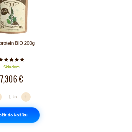
protein BIO 200g
Počet hvězdiček je 5 z 5
Skladem
7,306 €
ks
ožit do košíku