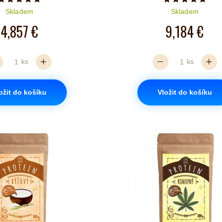
Počet hvězdiček je 5 z 5
Počet hvězd
Skladem
Skladem
4,857 €
9,184 €
ks
ks
ožit do košíku
Vložit do košíku