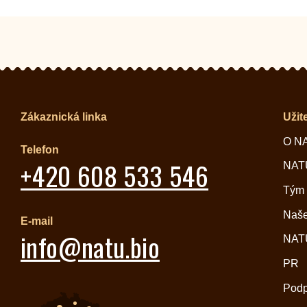
Zákaznická linka
Užit
O N
Telefon
+420 608 533 546
NATU
Tým
Naše
E-mail
info@natu.bio
NATU
PR
Pod