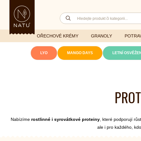
OŘECHOVÉ KRÉMY
GRANOLY
POTRAV
LYO
MANGO DAYS
LETNÍ OSVĚŽEN
Lyofilizovaná
zelenina
Ghí
Vitaminy
PROT
Sušené ovoce
Džemy
Minerály
NATU mixy
Přírodní e
Ořechy a semínka
Nabízíme
rostlinné i syrovátkové proteiny
, které podporují rů
ale i pro každého, kdo