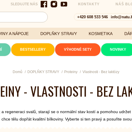
SLEDUJTE NÁS
KONTAKTY
NÁŠ BL
+420 608 533 546
info@natu.
INY A NÁPOJE
DOPLŇKY STRAVY
KOSMETIKA
DÁ
Í
BESTSELLERY
VÝHODNÉ SETY
NOVINKY
Cereálie a vločky
Domů
DOPLŇKY STRAVY
Proteiny
Vlastnosti - Bez laktózy
EINY - VLASTNOSTI - BEZ LA
xtrakty
st a regeneraci svalů, starají se o normální stav kostí a pomohou udrž
 chce tělu dopřát kvalitní bílkoviny. Vyberte si ten pravý a posuňte svou