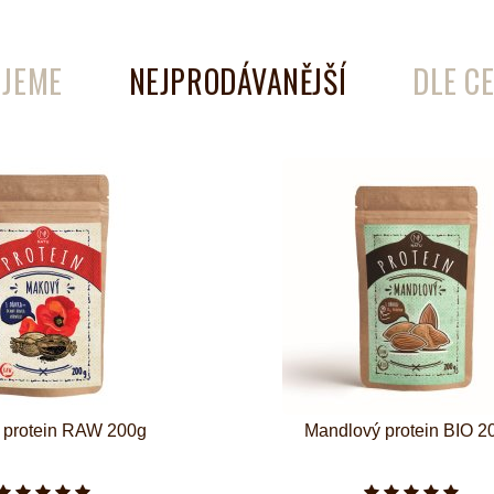
é
Láhve
JEME
NEJPRODÁVANĚJŠÍ
DLE C
Kokosové nádobí
 protein RAW 200g
Mandlový protein BIO 2