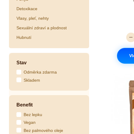
Detoxikace
Vlasy, pleť, nehty
Sexuální zdraví a plodnost
Hubnutí
Vl
Stav
Odměrka zdarma
Skladem
Benefit
Bez lepku
Vegan
Bez palmového oleje