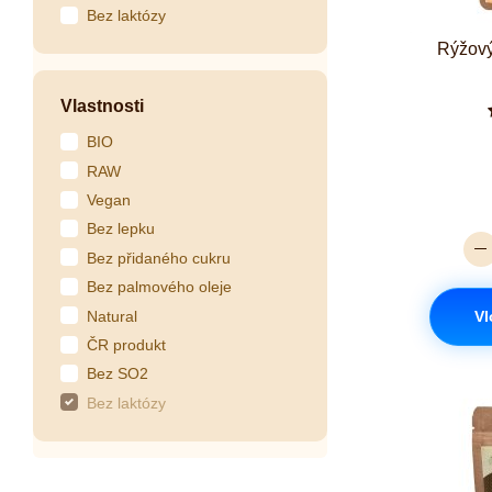
Bez laktózy
Rýžový
Vlastnosti
BIO
RAW
Vegan
Bez lepku
Bez přidaného cukru
Bez palmového oleje
Natural
Vl
ČR produkt
Bez SO2
Bez laktózy