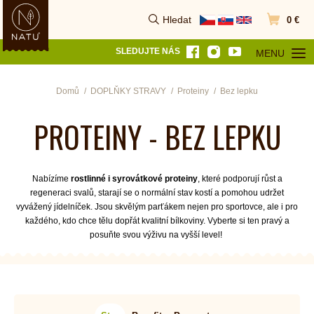
Hledat
0 €
Vyhledat
Přejít do k
SLEDUJTE NÁS
MENU
OTEVŘÍT MEN
Domů
DOPLŇKY STRAVY
Proteiny
Bez lepku
PROTEINY - BEZ LEPKU
Nabízíme
rostlinné i syrovátkové proteiny
, které podporují růst a
regeneraci svalů, starají se o normální stav kostí a pomohou udržet
vyvážený jídelníček. Jsou skvělým parťákem nejen pro sportovce, ale i pro
každého, kdo chce tělu dopřát kvalitní bílkoviny. Vyberte si ten pravý a
posuňte svou výživu na vyšší level!