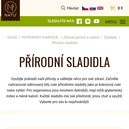
Hledat
0 €
Vyhledat
Přejít do k
SLEDUJTE NÁS
MENU
OTEVŘÍT MEN
Domů
POTRAVINY A NÁPOJE
Zdravé pečení a vaření
Sladidla
Přírodní sladidla
PŘÍRODNÍ SLADIDLA
Využijte pokladů naší přírody a udělejte něco pro své zdraví. Začněte
nahrazovat rafinovaný bílý cukr přírodními sladidly jako je kokosový cukr
nebo xylitol. Pro organismus jsou mnohem šetrnější, mají nižší glykemický
index a méně kalorií. Každé sladidlo má své přednosti, jinou chuť a využití.
Vyberte pro vás to nejvhodnější.