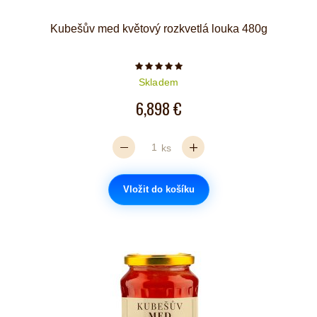
Kubešův med květový rozkvetlá louka 480g
Počet hvězdiček je 5 z 5
Skladem
6,898 €
ks
Vložit do košíku