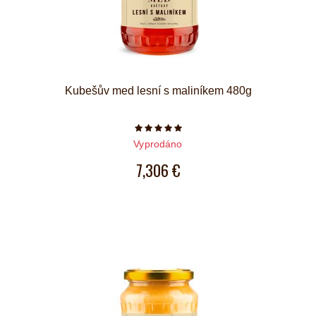
Kubešův med lesní s maliníkem 480g
Počet hvězdiček je 5 z 5
Vyprodáno
7,306 €