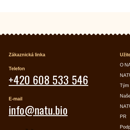
Zákaznická linka
Užit
O N
Telefon
+420 608 533 546
NATU
Tým
Naše
E-mail
info@natu.bio
NATU
PR
Pod