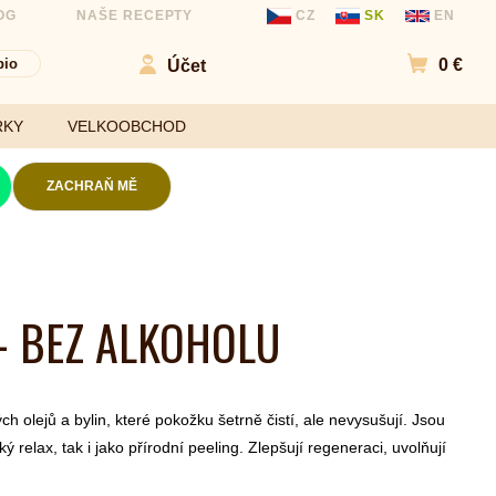
OG
NAŠE RECEPTY
CZ
SK
EN
bio
0 €
Účet
Přejít d
RKY
VELKOOBCHOD
ZACHRAŇ MĚ
Kokosové chipsy
Mouky
Slané chipsy a
 - BEZ ALKOHOLU
ořechy
Sladidla
Ovocné kuličky a
Koření a
chipsy
ochucovadla
Čokolády
h olejů a bylin, které pokožku šetrně čistí, ale nevysušují. Jsou
Bezlepkové tyčinky
ý relax, tak i jako přírodní peeling. Zlepšují regeneraci, uvolňují