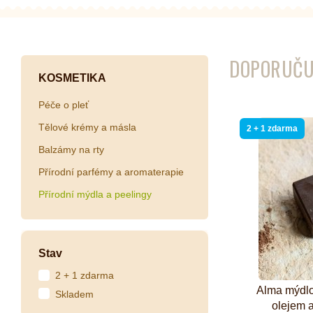
Kombuchy
Porcovan
Energetické nápoje
Sypané
DOPORUČU
Superfood shoty
KOSMETIKA
Kokosové nápoje
Péče o pleť
Ostatní nápoje
Tělové krémy a másla
2 + 1 zdarma
Balzámy na rty
Přírodní parfémy a aromaterapie
Přírodní mýdla a peelingy
Stav
2 + 1 zdarma
Alma mýdlo
Skladem
olejem 