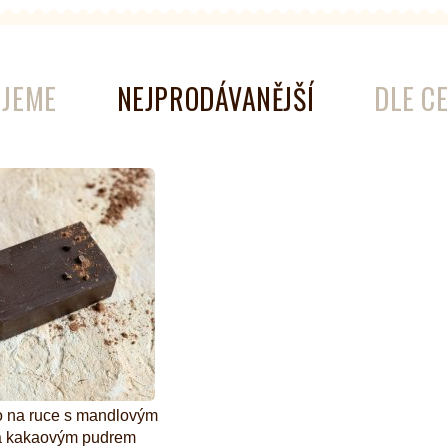
é
Láhve
Kokosové nádobí
JEME
NEJPRODÁVANĚJŠÍ
DLE C
 na ruce s mandlovým
a kakaovým pudrem