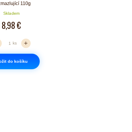
mazlující 110g
Skladem
8,98 €
ks
ožit do košíku