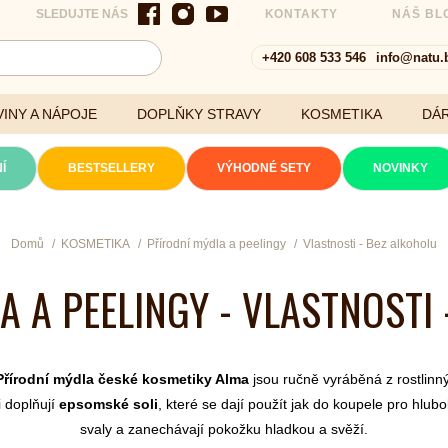
SLEDUJTE NÁS
KONTAKTY
NÁŠ BL
+420 608 533 546
info@natu.
INY A NÁPOJE
DOPLŇKY STRAVY
KOSMETIKA
DÁ
Í
BESTSELLERY
VÝHODNÉ SETY
NOVINKY
Cereálie a vločky
Domů
KOSMETIKA
Přírodní mýdla a peelingy
Vlastnosti - Bez alkoholu
 A PEELINGY - VLASTNOSTI
xtrakty
Přírodní mýdla české kosmetiky Alma
jsou ručně vyráběná z rostlinnýc
i doplňují
epsomské soli
, které se dají použít jak do koupele pro hlubok
svaly a zanechávají pokožku hladkou a svěží.