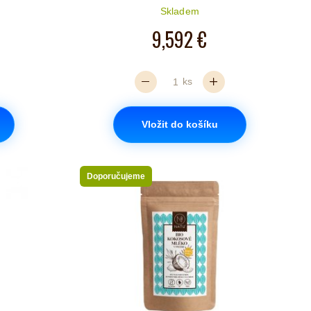
iček je 5 z 5
Počet hvězdiček je 5 z 5
Skladem
9,592 €
ks
Vložit do košíku
Doporučujeme