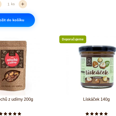
ks
ožit do košíku
Doporučujeme
echů z udírny 200g
Lískáček 140g