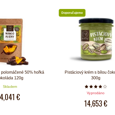
Doporučujeme
y polomáčené 50% hořká
Pistáciový krém s bílou čo
okoláda 120g
300g
Skladem
Počet hvězd
Vyprodáno
4,041 €
14,653 €