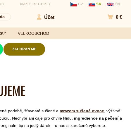
OG
NAŠE RECEPTY
CZ
SK
EN
bio
0 €
Účet
Přejít d
RKY
VELKOOBCHOD
ZACHRAŇ MĚ
Kokosové chipsy
Mouky
Slané chipsy a
UJEME
ořechy
Sladidla
Ovocné kuličky a
Koření a
chipsy
ochucovadla
Čokolády
ucené podobě, šťavnaté sušené a
mrazem sušené ovoce
, výživné
Bezlepkové tyčinky
cukru.
Nechybí ani čaje pro chvíle klidu,
ingredience na pečení a
riginální tip na jedlý dárek – u nás si zaručeně vyberete.