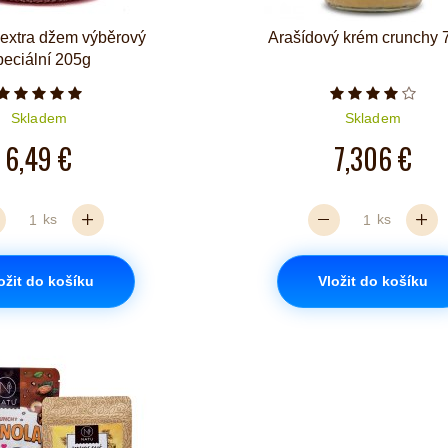
 extra džem výběrový
Arašídový krém crunchy 
peciální 205g
Počet hvězdiček je 5 z 5
Počet hvězd
Skladem
Skladem
6,49 €
7,306 €
ks
ks
ožit do košíku
Vložit do košíku