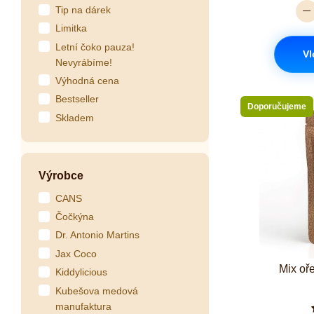
Tip na dárek
Limitka
Letní čoko pauza!
Vl
Nevyrábíme!
Výhodná cena
Bestseller
Doporučujeme
Skladem
Výrobce
CANS
Čočkýna
Dr. Antonio Martins
Jax Coco
Mix oř
Kiddylicious
Kubešova medová
manufaktura