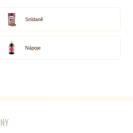
Snídaně
Nápoje
ENY