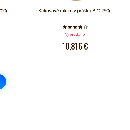
700g
Kokosové mléko v prášku BIO 250g
iček je 4 z 5
Počet hvězdiček je 4 z 5
Vyprodáno
10,816 €