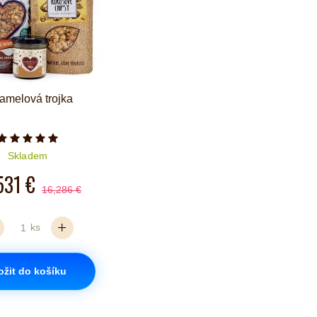
amelová trojka
Počet hvězdiček je 5 z 5
Skladem
531 €
16,286 €
ks
ožit do košíku