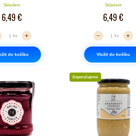
Počet hvězdiček je 5 z 5
Počet hvězd
Skladem
Skladem
6,49 €
6,49 €
ks
ks
ožit do košíku
Vložit do košíku
Doporučujeme