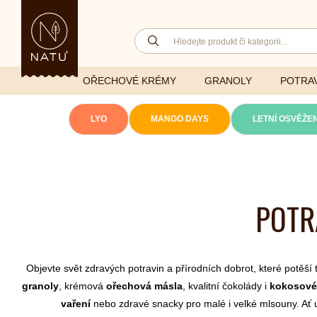
OŘECHOVÉ KRÉMY
GRANOLY
POTRAV
(aktuáln
LYO
MANGO DAYS
LETNÍ OSVĚŽEN
Lyofilizovaná
zelenina
Ghí
Vitaminy
POTR
Sušené ovoce
Džemy
Minerály
NATU mixy
Přírodní e
Ořechy a semínka
Objevte svět zdravých potravin a přírodních dobrot, které potěší t
granoly
, krémová
ořechová másla
, kvalitní čokolády i
kokosové
vaření
nebo zdravé snacky pro malé i velké mlsouny. Ať už