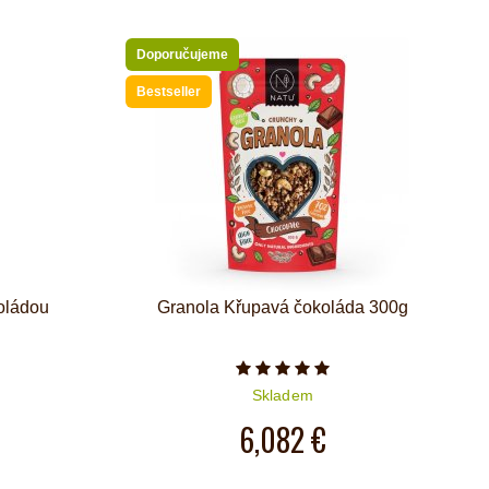
Doporučujeme
Bestseller
koládou
Granola Křupavá čokoláda 300g
iček je 4 z 5
Počet hvězdiček je 5 z 5
Skladem
6,082 €