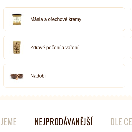
é
Láhve
Másla a ořechové krémy
Kokosové nádobí
Zdravé pečení a vaření
Nádobí
JEME
NEJPRODÁVANĚJŠÍ
DLE C