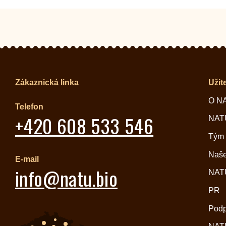
Zákaznická linka
Užit
O N
Telefon
+420 608 533 546
NATU
Tým
Naše
E-mail
info@natu.bio
NATU
PR
Pod