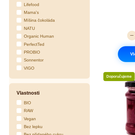
Lifefood
Mama's
Míšina čokoláda
NATU
Organic Human
PerfectTed
PROBIO
Vl
Sonnentor
VIGO
Doporučujeme
Vlastnosti
BIO
RAW
Vegan
Bez lepku
Bez přidaného cukru