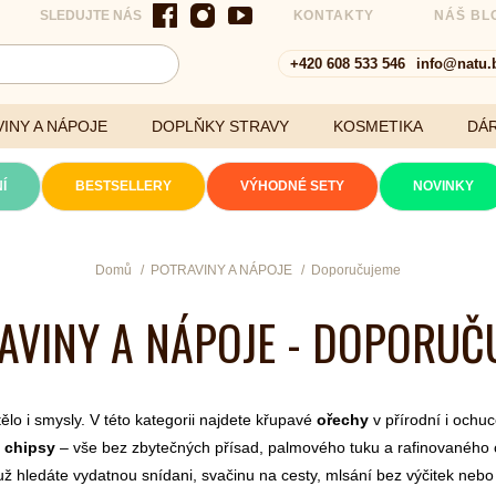
SLEDUJTE NÁS
KONTAKTY
NÁŠ BL
+420 608 533 546
info@natu.
INY A NÁPOJE
DOPLŇKY STRAVY
KOSMETIKA
DÁ
í)
Í
BESTSELLERY
VÝHODNÉ SETY
NOVINKY
Cereálie a vločky
Domů
POTRAVINY A NÁPOJE
Doporučujeme
AVINY A NÁPOJE - DOPORUČ
xtrakty
ělo i smysly. V této kategorii najdete křupavé
ořechy
v přírodní i och
 chipsy
– vše bez zbytečných přísad, palmového tuku a rafinovaného 
 hledáte vydatnou snídani, svačinu na cesty, mlsání bez výčitek nebo o