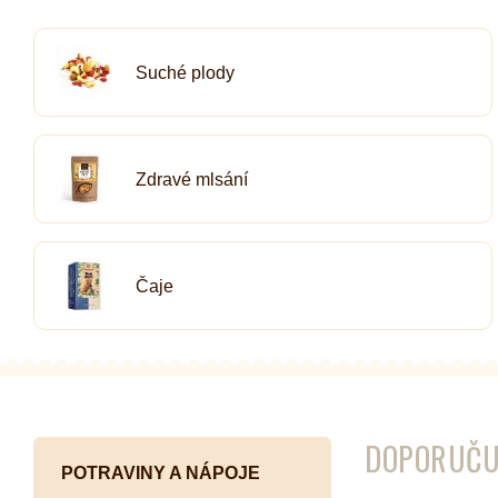
Kombuchy
Porcovan
Suché plody
Energetické nápoje
Sypané
Superfood shoty
Kokosové nápoje
Zdravé mlsání
Ostatní nápoje
Čaje
DOPORUČU
POTRAVINY A NÁPOJE