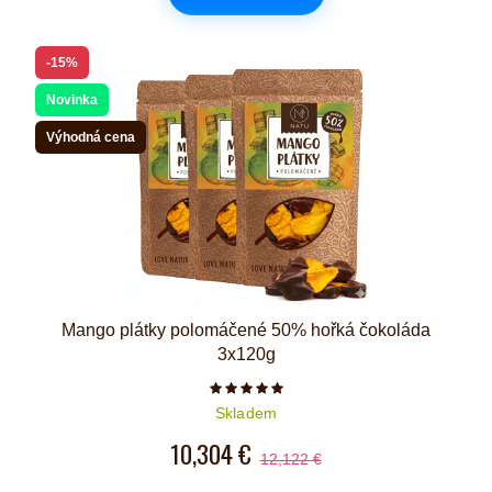
-15%
Novinka
Výhodná cena
Mango plátky polomáčené 50% hořká čokoláda
3x120g
Počet hvězdiček je 5 z 5
Skladem
10,304 €
12,122 €