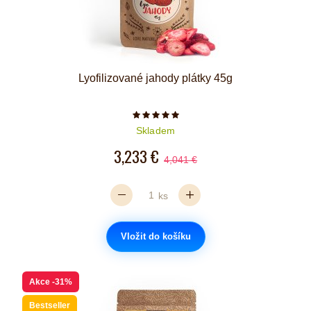
Lyofilizované jahody plátky 45g
Počet hvězdiček je 5 z 5
Skladem
3,233 €
4,041 €
ks
Vložit do košíku
Akce
-31%
Bestseller