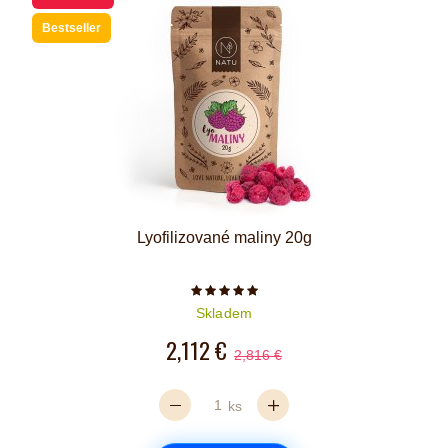
Bestseller
Lyofilizované maliny 20g
Počet hvězdiček je 5 z 5
Skladem
2,112 €
2,816 €
ks