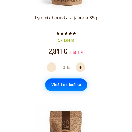
Lyo mix borůvka a jahoda 35g
Počet hvězdiček je 5 z 5
Skladem
2,841 €
3,551 €
ks
Vložit do košíku