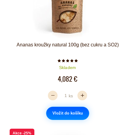
Ananas kroužky natural 100g (bez cukru a SO2)
Počet hvězdiček je 5 z 5
Skladem
4,082 €
ks
Vložit do košíku
Akce
-25%