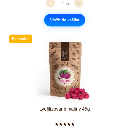
ks
Vložit do košíku
Bestseller
Lyofilizované maliny 45g
Počet hvězdiček je 5 z 5