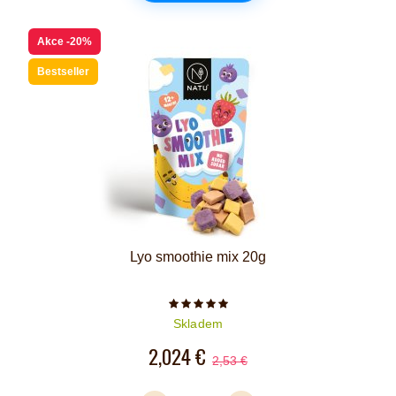
Akce
-20%
Bestseller
Lyo smoothie mix 20g
Počet hvězdiček je 5 z 5
Skladem
2,024 €
2,53 €