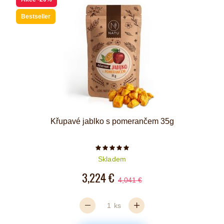
Bestseller
Křupavé jablko s pomerančem 35g
Počet hvězdiček je 5 z 5
Skladem
3,224 €
4,041 €
ks