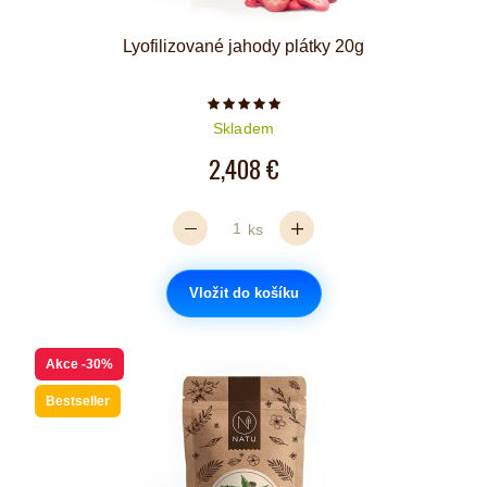
Lyofilizované jahody plátky 20g
Počet hvězdiček je 5 z 5
Skladem
2,408 €
ks
Vložit do košíku
Akce
-30%
Bestseller