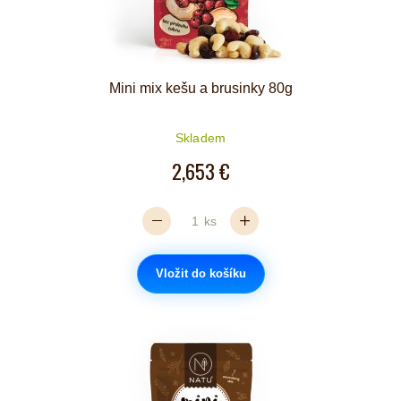
Mini mix kešu a brusinky 80g
Skladem
2,653 €
ks
Vložit do košíku