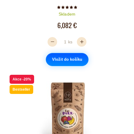
Počet hvězdiček je 5 z 5
Skladem
6,082 €
ks
Vložit do košíku
Akce
-20%
Bestseller