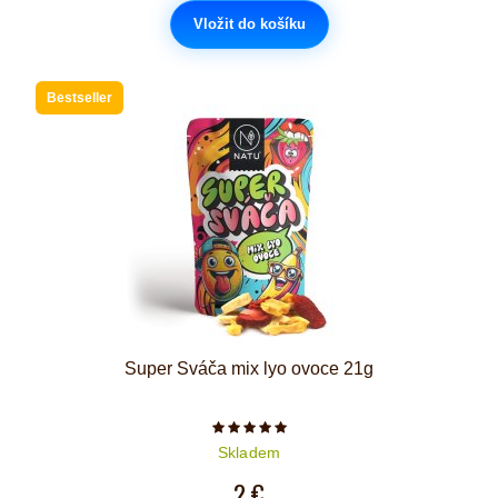
Vložit do košíku
Bestseller
Super Sváča mix lyo ovoce 21g
Počet hvězdiček je 5 z 5
Skladem
2 €