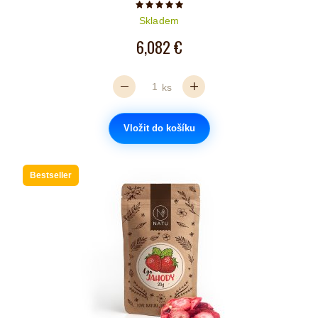
Počet hvězdiček je 5 z 5
Skladem
6,082 €
ks
Vložit do košíku
Bestseller