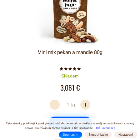
Mini mix pekan a mandle 80g
Počet hvězdiček je 5 z 5
Skladem
3,061 €
ks
Vložit do košíku
Tyto stránky používají k poskytování služeb, personalizaci reklam a analýze návštěvnosti soubory
cookie. Používáním těchto stránek s tím souhlasíte.
Další informace
Souhlasím
Nesouhlasím
Nastavení