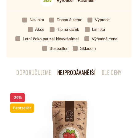
Stav
Výrobce
Parametr
Novinka
Doporučujeme
Výprodej
Akce
Tip na dárek
Limitka
Letní čoko pauza! Nevyrábíme!
Výhodná cena
Bestseller
Skladem
DOPORUČUJEME
NEJPRODÁVANĚJŠÍ
DLE CENY
-20%
Bestseller