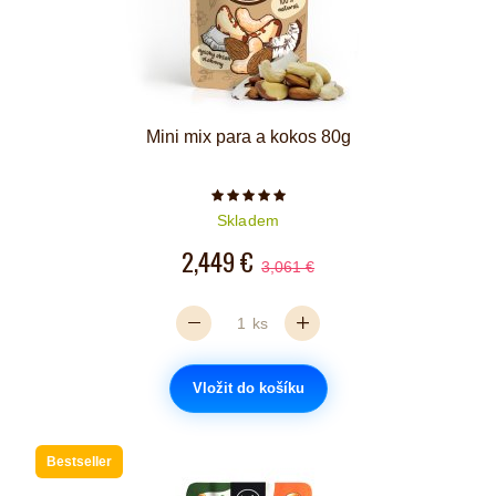
Mini mix para a kokos 80g
Počet hvězdiček je 5 z 5
Skladem
2,449 €
3,061 €
ks
Vložit do košíku
Bestseller