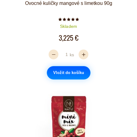
Ovocné kuličky mangové s limetkou 90g
Počet hvězdiček je 5 z 5
Skladem
3,225 €
ks
Vložit do košíku