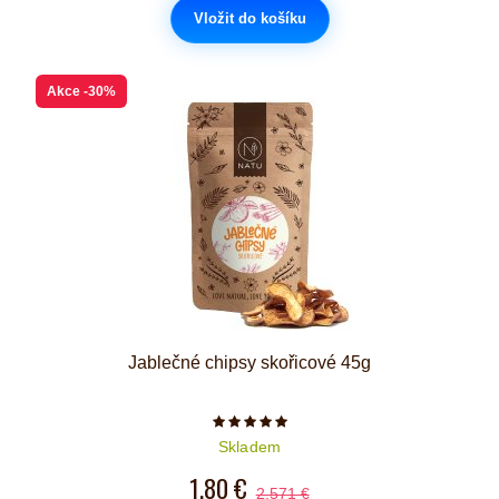
Vložit do košíku
Akce
-30%
Jablečné chipsy skořicové 45g
Počet hvězdiček je 5 z 5
Skladem
1,80 €
2,571 €