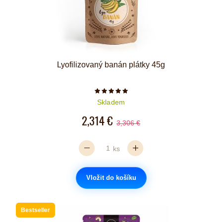
Lyofilizovaný banán plátky 45g
Počet hvězdiček je 5 z 5
Skladem
2,314 €
3,306 €
ks
Vložit do košíku
Bestseller