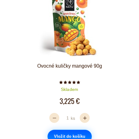
Ovocné kuličky mangové 90g
Počet hvězdiček je 5 z 5
Skladem
3,225 €
ks
Vložit do košíku