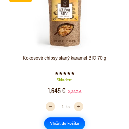
Kokosové chipsy slaný karamel BIO 70 g
Počet hvězdiček je 5 z 5
Skladem
1,645 €
2,367 €
ks
Vložit do košíku