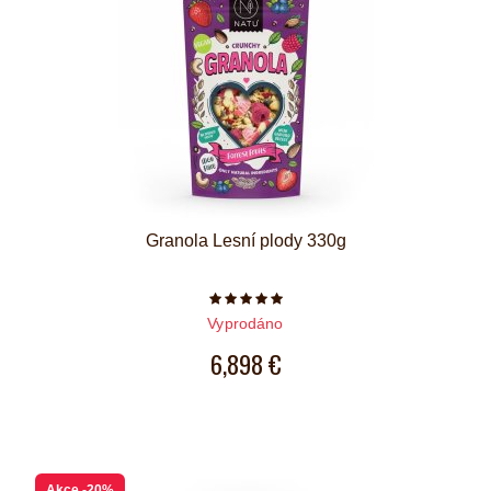
Granola Lesní plody 330g
Počet hvězdiček je 5 z 5
Vyprodáno
6,898 €
Akce
-20%