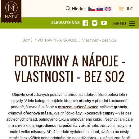
Hledat
0 €
Vyhledat
Přejít do k
SLEDUJTE NÁS
MENU
OTEVŘÍT MEN
Domů
POTRAVINY A NÁPOJE
Vlastnosti - Bez SO2
POTRAVINY A NÁPOJE -
VLASTNOSTI - BEZ SO2
Objevte svět zdravých potravin a přírodních dobrot, které potěší tělo i
smysly. V této kategorii najdete křupavé
ořechy
v přírodní i ochucené
podobě, šťavnaté sušené a
mrazem sušené ovoce
, výživné
granoly
,
krémová
ořechová másla
, kvalitní čokolády i
kokosové chipsy
– vše bez
zbytečných přísad, palmového tuku a rafinovaného cukru.
Nechybí ani čaje
pro chvíle klidu,
ingredience na pečení a vaření
nebo zdravé snacky pro
malé i velké mlsouny. Ať už hledáte vydatnou snídani, svačinu na cesty,
mlsání bez výčitek nebo originální tip na jedlý dárek – u nás si zaručeně