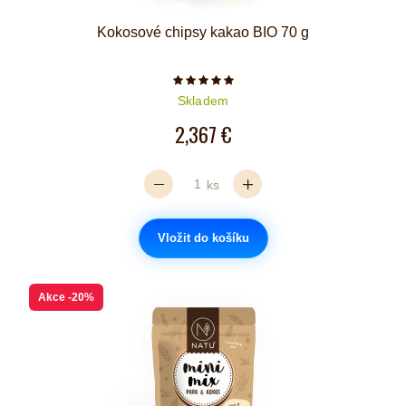
Kokosové chipsy kakao BIO 70 g
Počet hvězdiček je 5 z 5
Skladem
2,367 €
ks
Vložit do košíku
Akce
-20%