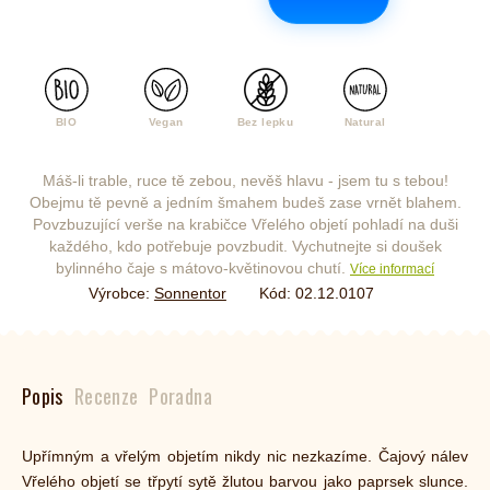
BIO
Vegan
Bez lepku
Natural
Máš-li trable, ruce tě zebou, nevěš hlavu - jsem tu s tebou!
Obejmu tě pevně a jedním šmahem budeš zase vrnět blahem.
Povzbuzující verše na krabičce Vřelého objetí pohladí na duši
každého, kdo potřebuje povzbudit. Vychutnejte si doušek
bylinného čaje s mátovo-květinovou chutí.
Více informací
Výrobce:
Sonnentor
Kód:
02.12.0107
Popis
Recenze
Poradna
Upřímným a vřelým objetím nikdy nic nezkazíme. Čajový nálev
Vřelého objetí se třpytí sytě žlutou barvou jako paprsek slunce.