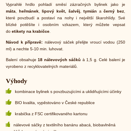
Vyprahlé hrdlo pohladí směsí zázračných bylinek jako je
máta
,
heřmánek
,
lipový květ,
šalvěj
,
tymián
a
černý bez
,
které povzbudí a postaví na nohy i největší škarohlídy. Své
blízké potěšíte i osobním vzkazem, který můžete vepsat
do
etikety na krabičce
.
Návod k přípravě:
nálevový sáček přelijte vroucí vodou (250
ml) a nechte
5-10 min. luhovat.
Balení obsahuje
18 nálevových sáčků
à 1,5 g. Celé balení je
vyrobeno z recyklovatelných materiálů.
Výhody
kombinace bylinek s povzbuzujícími a uklidňujícími účinky
BIO kvalita, vypěstováno v České republice
krabička z FSC certifikovaného kartonu
nálevové sáčky z textilního banánu abacá, biobavlněná