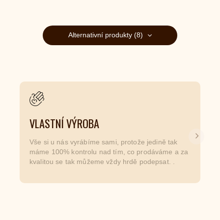
Alternativní produkty (8)
VLASTNÍ VÝROBA
Další
Vše si u nás vyrábíme sami, protože jedině tak
máme 100% kontrolu nad tím, co prodáváme a za
kvalitou se tak můžeme vždy hrdě podepsat. .