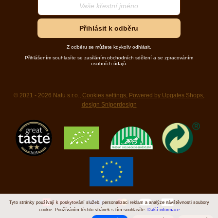
Přihlásit k odběru
Z odběru se můžete kdykoliv odhlásit.
Přihlášením souhlasíte se zasíláním obchodních sdělení a se zpracováním
osobních údajů.
© 2021 - 2026 Natu s.r.o.,
Cookies settings
,
Powered by Upgates Shops
,
design Sniperdesign
Tyto stránky používají k poskytování služeb, personalizaci reklam a analýze návštěvnosti soubory
cookie. Používáním těchto stránek s tím souhlasíte.
Další informace