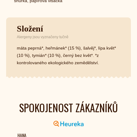
šňůrka, papírová visačka
Složení
Alergeny jsou vyznačeny tučně
máta peprná*, heřmánek* (15 %), šalvěj*, lípa květ*
(10 %), tymián* (10 %), černý bez květ*. *z
kontrolovaného ekologického zemědělství.
SPOKOJENOST ZÁKAZNÍKŮ
HANA