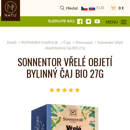
Hledat
EUR
0 €
Vyhledat
Přejít do k
SLEDUJTE NÁS
MENU
OTEVŘÍT MEN
Domů
POTRAVINY A NÁPOJE
Čaje
Porcované
Sonnentor Vřelé
objetí bylinný čaj BIO 27g
SONNENTOR VŘELÉ OBJETÍ
BYLINNÝ ČAJ BIO 27G
hvězda 1
hvězda 2
hvězda 3
hvězda 4
hvězda 5
Počet hvězdiček je 5 z 5