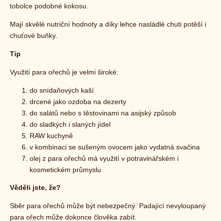
tobolce podobné kokosu.
Mají skvělé nutriční hodnoty a díky lehce nasládlé chuti potěší i
chuťové buňky.
Tip
Využití para ořechů je velmi široké:
do snídaňových kaší
drcené jako ozdoba na dezerty
do salátů nebo s těstovinami na asijský způsob
do sladkých i slaných jídel
RAW kuchyně
v kombinaci se sušeným ovocem jako vydatná svačina
olej z para ořechů má využití v potravinářském i
kosmetickém průmyslu
Věděli jste, že?
Sběr para ořechů může být nebezpečný. Padající nevyloupaný
para ořech může dokonce člověka zabít.