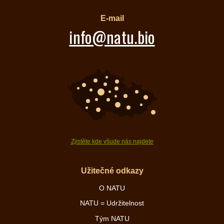
E-mail
info@natu.bio
Zjistěte kde všude nás najdete
Užitečné odkazy
O NATU
NATU = Udržitelnost
Tým NATU