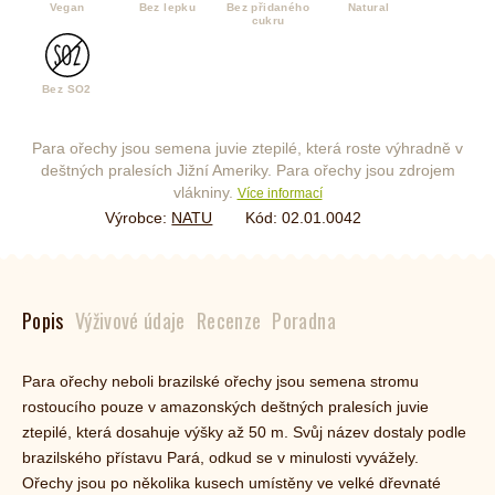
Vegan
Bez lepku
Bez přidaného
Natural
cukru
Bez SO2
Para ořechy jsou semena juvie ztepilé, která roste výhradně v
deštných pralesích Jižní Ameriky. Para ořechy jsou zdrojem
vlákniny.
Více informací
Výrobce:
NATU
Kód:
02.01.0042
Popis
Výživové údaje
Recenze
Poradna
Para ořechy neboli brazilské ořechy jsou semena stromu
rostoucího pouze v amazonských deštných pralesích juvie
ztepilé, která dosahuje výšky až 50 m. Svůj název dostaly podle
brazilského přístavu Pará, odkud se v minulosti vyvážely.
Ořechy jsou po několika kusech umístěny ve velké dřevnaté