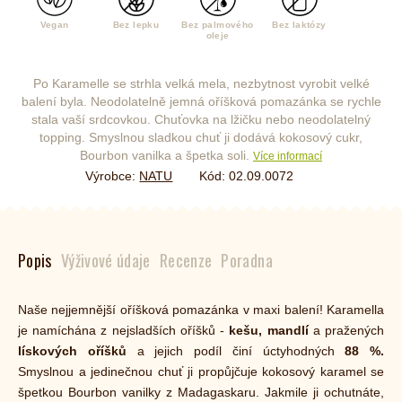
Vegan
Bez lepku
Bez palmového
Bez laktózy
oleje
Po Karamelle se strhla velká mela, nezbytnost vyrobit velké
balení byla. Neodolatelně jemná oříšková pomazánka se rychle
stala vaší srdcovkou. Chuťovka na lžičku nebo neodolatelný
topping. Smyslnou sladkou chuť ji dodává kokosový cukr,
Bourbon vanilka a špetka soli.
Více informací
Výrobce:
NATU
Kód:
02.09.0072
Popis
Výživové údaje
Recenze
Poradna
Naše nejjemnější oříšková pomazánka v maxi balení! Karamella
je namíchána z nejsladších oříšků -
kešu, mandlí
a pražených
lískových oříšků
a jejich podíl činí úctyhodných
88 %.
Smyslnou a jedinečnou chuť ji propůjčuje kokosový karamel se
špetkou Bourbon vanilky z Madagaskaru.
Jakmile ji ochutnáte,