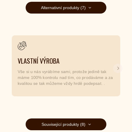
Alternativní produkty (7)
VLASTNÍ VÝROBA
Další
Vše si u nás vyrábíme sami, protože jedině tak
máme 100% kontrolu nad tím, co prodáváme a za
kvalitou se tak můžeme vždy hrdě podepsat. .
Související produkty (8)