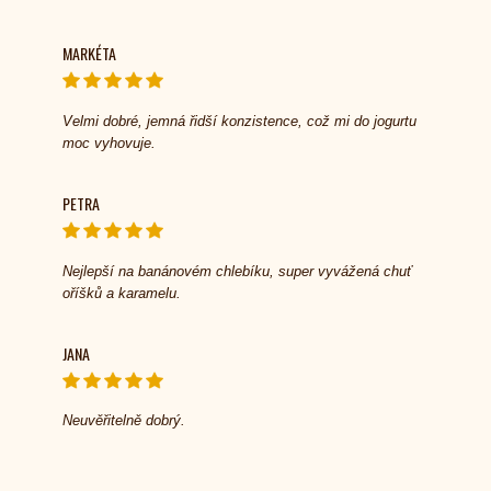
MARKÉTA
Velmi dobré, jemná řidší konzistence, což mi do jogurtu
moc vyhovuje.
PETRA
Nejlepší na banánovém chlebíku, super vyvážená chuť
oříšků a karamelu.
JANA
Neuvěřitelně dobrý.