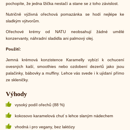
pochopíte, že jedna lžička nestačí a stane se z toho závislost.
Nutričně výživná ořechová pomazánka se hodí nejlépe ke
sladkým výtvorům.
Ořechové krémy od NATU
neobsahují žádné umělé
konzervanty, náhradní sladidla ani palmový olej.
Použití:
Jemná krémová konzistence Karamelly vybízí k ochucení
ovesných kaší, smoothies nebo ozdobení dezertů jako jsou
palačinky, bábovky a muffiny. Lehce vás svede i k ujídaní přímo
ze skleničky.
Výhody
vysoký podíl ořechů (88 %)
kokosovo karamelová chuť s lehce slaným nádechem
vhodná i pro vegany, bez laktózy