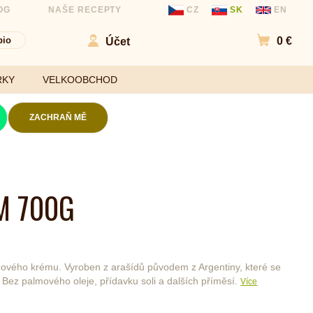
OG
NAŠE RECEPTY
CZ
SK
EN
bio
0 €
Účet
Přejít d
RKY
VELKOOBCHOD
ZACHRAŇ MĚ
Kokosové chipsy
Mouky
Slané chipsy a
M 700G
ořechy
Sladidla
Ovocné kuličky a
Koření a
chipsy
ochucovadla
 5
Čokolády
ového krému. Vyroben z arašídů původem z Argentiny, které se
Bezlepkové tyčinky
Bez palmového oleje, přídavku soli a dalších příměsí.
Více