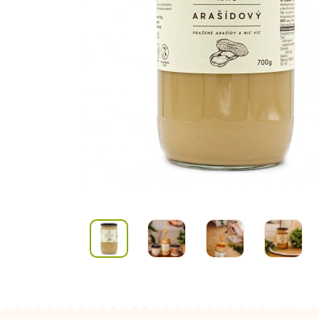
Kombuchy
Porcovan
Energetické nápoje
Sypané
Superfood shoty
Kokosové nápoje
Ostatní nápoje