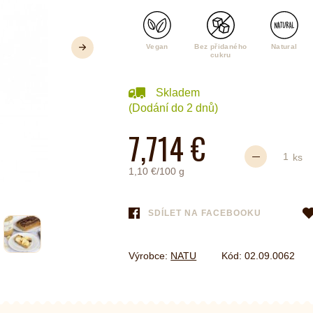
é
Láhve
Vegan
Bez přidaného
Natural
Další
cukru
Kokosové nádobí
Skladem
(Dodání do 2 dnů)
7,714 €
ks
1,10 €/100 g
SDÍLET NA FACEBOOKU
Výrobce:
NATU
Kód:
02.09.0062