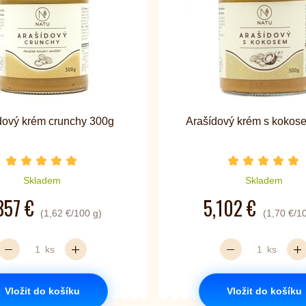
dový krém crunchy 300g
Arašídový krém s kokos
Počet hvězdiček je 5 z 5
Počet hvě
Skladem
Skladem
857 €
5,102 €
(1,62 €/100 g)
(1,70 €/1
ks
ks
Vložit do košíku
Vložit do košíku