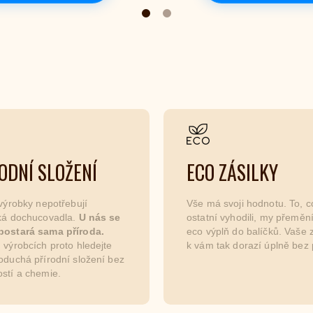
ODNÍ SLOŽENÍ
ECO ZÁSILKY
 výrobky nepotřebují
Vše má svoji hodnotu. To, c
cká dochucovadla.
U nás se
ostatní vyhodili, my přemě
postará sama příroda.
eco výplň do balíčků. Vaše z
 výrobcích proto hledejte
k vám tak dorazí úplně bez 
oduchá přírodní složení bez
stí a chemie.