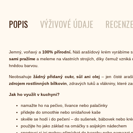
POPIS
VÝŽIVOVÉ ÚDAJE
RECENZ
Jemný, voňavý a
100% přírodní.
Náš arašídový krém vyrábíme s 
sami pražíme
a meleme na vlastních strojích, díky čemuž vzniká
hnědou barvou.
Neobsahuje
žádný přidaný cukr, sůl ani olej
– jen čisté araš
zdrojem rostlinných bílkovin
, zdravých tuků a vlákniny, které zas
Jak ho využít v kuchyni?
namažte ho na pečivo, lívance nebo palačinky
přidejte do smoothie nebo snídaňové kaše
skvěle se hodí i do pečení – do sušenek, bábovek nebo kr
použijte ho jako základ na omáčky s asijským nádechem
sportovci si jej mohou přimíchat do tvarohu nebo namazat n