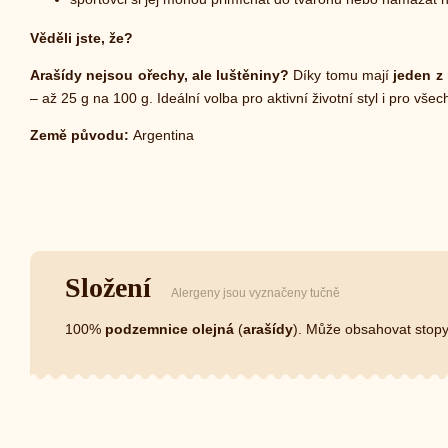
Věděli jste, že?
Arašídy nejsou ořechy, ale luštěniny?
Díky tomu mají
jeden z
– až 25 g na 100 g. Ideální volba pro aktivní životní styl i pro všec
Země původu:
Argentina
Složení
Alergeny jsou vyznačeny tučně
100%
podzemnice olejná
(
arašídy
). Může obsahovat stop