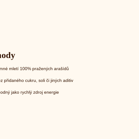
hody
emné mletí 100% pražených arašídů
z přidaného cukru, soli či jiných aditiv
odný jako rychlý zdroj energie