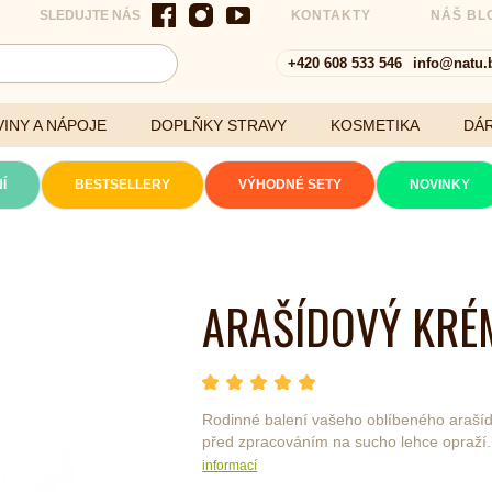
SLEDUJTE NÁS
KONTAKTY
NÁŠ BL
+420 608 533 546
info@natu.
INY A NÁPOJE
DOPLŇKY STRAVY
KOSMETIKA
DÁ
Í
BESTSELLERY
VÝHODNÉ SETY
NOVINKY
Cereálie a vločky
ARAŠÍDOVÝ KRÉ
xtrakty
hvězda 1
hvězda 2
hvězda 3
hvězda 4
hvězda 5
Počet hvězdiček je 5 z
Rodinné balení vašeho oblíbeného arašíd
před zpracováním na sucho lehce opraží. 
informací