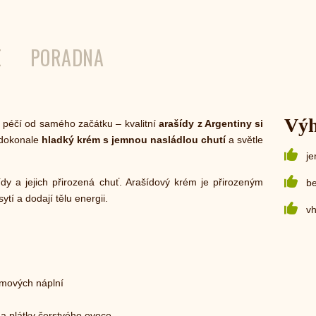
E
PORADNA
Vý
péčí od samého začátku – kvalitní
arašídy z Argentiny si
 dokonale
hladký krém s jemnou nasládlou chutí
a světle
j
ídy a jejich přirozená chuť. Arašídový krém je přirozeným
be
ytí a dodají tělu energii.
vh
émových náplní
a plátky čerstvého ovoce.