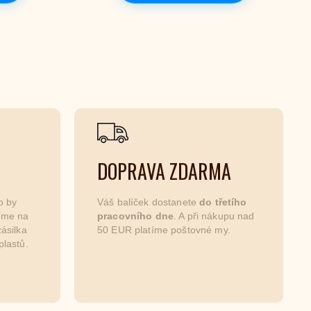
DOPRAVA ZDARMA
o by
Váš balíček dostanete
do třetího
níme na
pracovního dne
. A při nákupu nad
ásilka
50 EUR platíme poštovné my.
plastů.