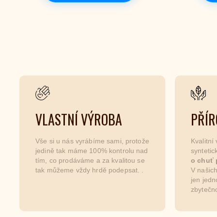
VLASTNÍ VÝROBA
PŘÍR
Vše si u nás vyrábíme sami, protože
Kvalitní
jedině tak máme 100% kontrolu nad
synteti
tím, co prodáváme a za kvalitou se
o chuť 
tak můžeme vždy hrdě podepsat. .
V našich
jen jedn
zbytečno