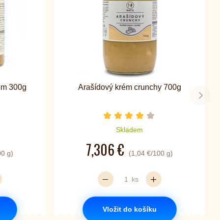
em 300g
Arašídový krém crunchy 700g
Další
zdiček je 5 z 5
Počet hvězdiček je 4 z 5
Skladem
7,306 €
00 g)
(1,04 €/100 g)
ks
Vložit do košíku