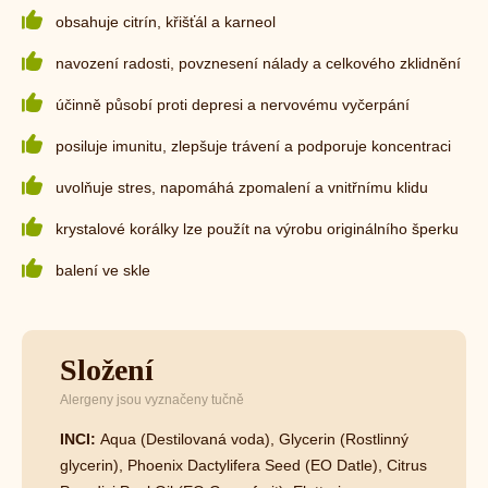
obsahuje citrín, křišťál a karneol
navození radosti, povznesení nálady a celkového zklidnění
účinně působí proti depresi a nervovému vyčerpání
posiluje imunitu, zlepšuje trávení a podporuje koncentraci
uvolňuje stres, napomáhá zpomalení a vnitřnímu klidu
krystalové korálky lze použít na výrobu originálního šperku
balení ve skle
Složení
Alergeny jsou vyznačeny tučně
INCI:
Aqua (Destilovaná voda), Glycerin (Rostlinný
glycerin), Phoenix Dactylifera Seed (EO Datle), Citrus