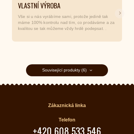
VLASTNÍ VÝROBA
Další
Vše si u nás vyrábíme sami, protože jedině tak
máme 100% kontrolu nad tím, co prodáváme a za
kvalitou se tak můžeme vždy hrdě podepsat. .
Související produkty (6)
Zákaznická linka
Telefon
+420 608 533 546