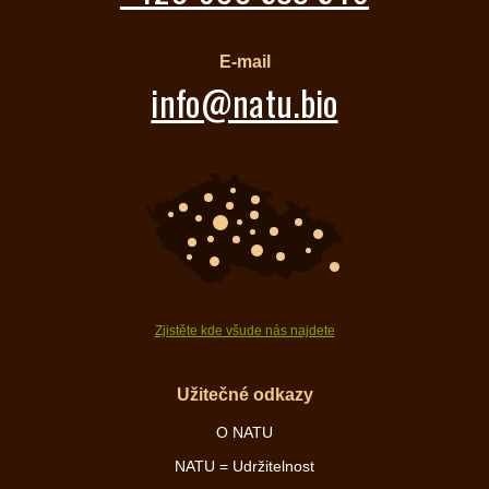
E-mail
info@natu.bio
Zjistěte kde všude nás najdete
Užitečné odkazy
O NATU
NATU = Udržitelnost