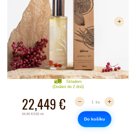
Další
Skladem
(Dodání do 2 dnů)
22,449 €
ks
44,90 €/100 ml
Do košíku