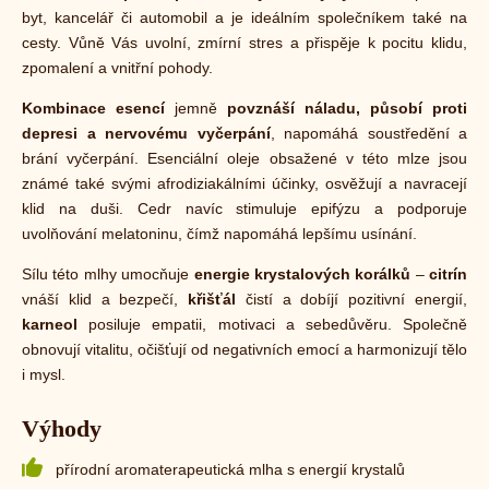
byt, kancelář či automobil a je ideálním společníkem také na
cesty. Vůně Vás uvolní, zmírní stres a přispěje k pocitu klidu,
zpomalení a vnitřní pohody.
Kombinace esencí
jemně
povznáší náladu, působí proti
depresi a nervovému vyčerpání
, napomáhá soustředění a
brání vyčerpání. Esenciální oleje obsažené v této mlze jsou
známé také svými afrodiziakálními účinky, osvěžují a navracejí
klid na duši. Cedr navíc stimuluje epifýzu a podporuje
uvolňování melatoninu, čímž napomáhá lepšímu usínání.
Sílu této mlhy umocňuje
energie krystalových korálků
–
citrín
vnáší klid a bezpečí,
křišťál
čistí a dobíjí pozitivní energií,
karneol
posiluje empatii, motivaci a sebedůvěru. Společně
obnovují vitalitu, očišťují od negativních emocí a harmonizují tělo
i mysl.
Výhody
přírodní aromaterapeutická mlha s energií krystalů