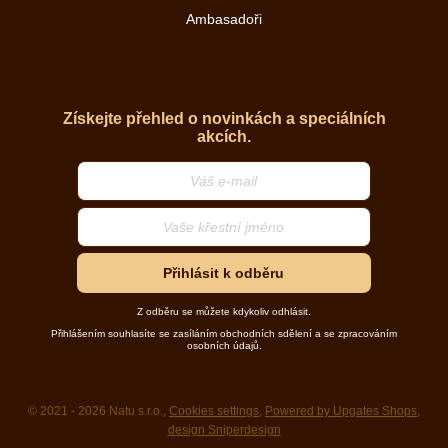
Ambasadoři
Získejte přehled o novinkách a speciálních
akcích.
Přihlásit k odběru
Z odběru se můžete kdykoliv odhlásit.
Přihlášením souhlasíte se zasíláním obchodních sdělení a se zpracováním
osobních údajů.
© 2021 - 2026 Natu s.r.o.,
Cookies settings
,
Powered by Upgates Shops
,
design Sniperdesign