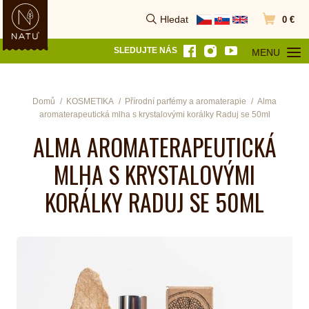
Hledat
0 €
Vyhledat
Přejít do k
SLEDUJTE NÁS
MENU
OTEVŘÍT MEN
Domů
KOSMETIKA
Přírodní parfémy a aromaterapie
Alma
aromaterapeutická mlha s krystalovými korálky Raduj se 50ml
ALMA AROMATERAPEUTICKÁ
MLHA S KRYSTALOVÝMI
KORÁLKY RADUJ SE 50ML