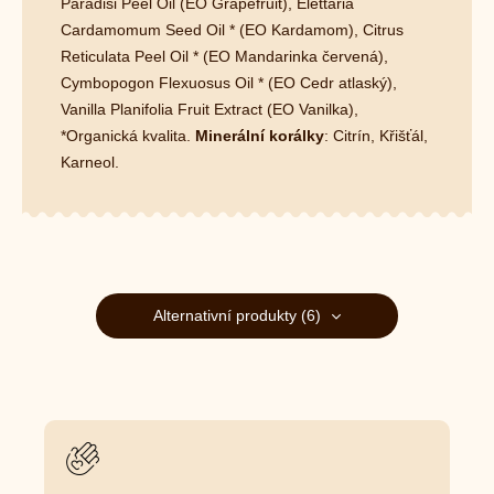
Paradisi Peel Oil (EO Grapefruit), Elettaria
Cardamomum Seed Oil * (EO Kardamom), Citrus
Reticulata Peel Oil * (EO Mandarinka červená),
Cymbopogon Flexuosus Oil * (EO Cedr atlaský),
Vanilla Planifolia Fruit Extract (EO Vanilka),
*Organická kvalita.
Minerální korálky
: Citrín, Křišťál,
Karneol.
Alternativní produkty (6)