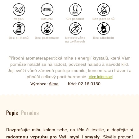
Vegan
Natural
ČR produkt
Bez parabenů
Bez silikonů
Bez parfemace
Netestováno
Bez alkoholu
na zvířatech
Přírodní aromaterapeutická mlha s energií krystalů, která Vám
pomůže naladit se na radost, povznést náladu a navodit klid.
Její svěží vůně zároveň posiluje imunitu, koncentraci i trávení a
přináší celkový pocit harmonie.
Více informací
Výrobce:
Alma
Kód:
02.16.0130
Popis
Poradna
Rozprašujte mlhu kolem sebe, na tělo či textilie, a dopřejte si
radostnou vzpruhu pro Vaši mysl i smysly
. Skvěle provoní