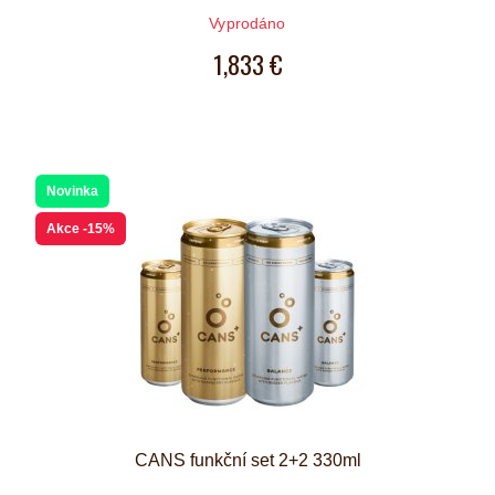
Vyprodáno
1,833 €
Novinka
Akce
-15%
CANS funkční set 2+2 330ml