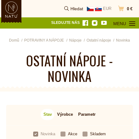
Hledat
EUR
0 €
Vyhledat
Přejít do k
SLEDUJTE NÁS
MENU
OTEVŘÍT MEN
Domů
POTRAVINY A NÁPOJE
Nápoje
Ostatní nápoje
Novinka
OSTATNÍ NÁPOJE -
NOVINKA
Stav
Výrobce
Parametr
Novinka
Akce
Skladem