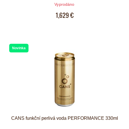
Počet hvězdiček je 5 z 5
Vyprodáno
1,629 €
Novinka
CANS funkční perlivá voda PERFORMANCE 330ml