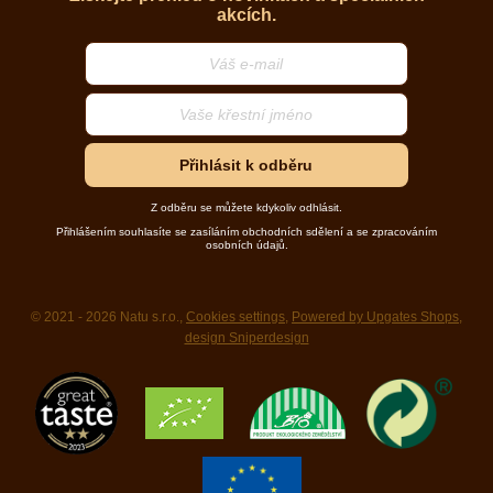
akcích.
Přihlásit k odběru
Z odběru se můžete kdykoliv odhlásit.
Přihlášením souhlasíte se zasíláním obchodních sdělení a se zpracováním
osobních údajů.
© 2021 - 2026 Natu s.r.o.,
Cookies settings
,
Powered by Upgates Shops
,
design Sniperdesign