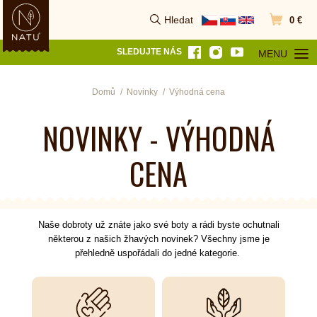
Hledat
0 €
Vyhledat
Přejít do k
SLEDUJTE NÁS
MENU
OTEVŘÍT MEN
Domů
Novinky
Výhodná cena
NOVINKY - VÝHODNÁ
CENA
Naše dobroty už znáte jako své boty a rádi byste ochutnali
některou z našich žhavých novinek? Všechny jsme je
přehledně uspořádali do jedné kategorie.