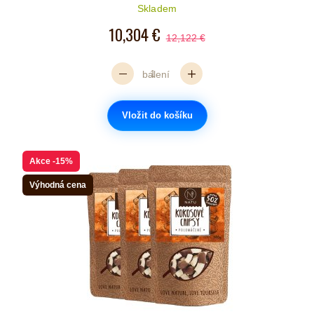
Počet hvězdiček je 5 z 5
Skladem
10,304 €
12,122 €
balení
Vložit do košíku
Akce
-15%
Výhodná cena