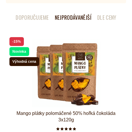
DOPORUČUJEME
NEJPRODÁVANĚJŠÍ
DLE CENY
-15%
Novinka
Výhodná cena
Mango plátky polomáčené 50% hořká čokoláda
3x120g