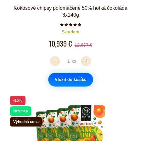
Kokosové chipsy polomáčené 50% hořká čokoláda
3x140g
Počet hvězdiček je 5 z 5
Skladem
10,939 €
12,857 €
ks
Vložit do košíku
-15%
Novinka
Výhodná cena