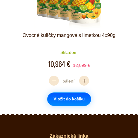
Ovocné kuličky mangové s limetkou 4x90g
Skladem
10,964 €
12,899 €
balení
Vložit do košíku
Zákaznická linka