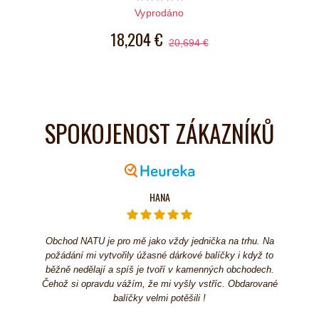
Počet hvězdiček je 5 z 5
Vyprodáno
18,204 €
20,694 €
SPOKOJENOST ZÁKAZNÍKŮ
HANA
Obchod NATU je pro mě jako vždy jednička na trhu. Na
požádání mi vytvořily úžasné dárkové balíčky i když to
běžně nedělají a spíš je tvoří v kamenných obchodech.
Čehož si opravdu vážím, že mi vyšly vstříc. Obdarované
balíčky velmi potěšili !