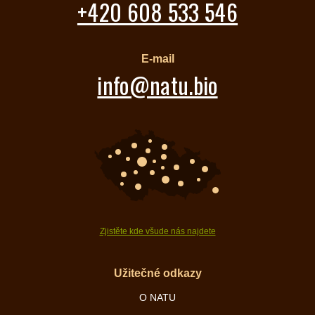
+420 608 533 546
E-mail
info@natu.bio
Zjistěte kde všude nás najdete
Užitečné odkazy
O NATU