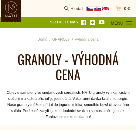
Hledat
0 €
Vyhledat
Přejít do k
SLEDUJTE NÁS
MENU
OTEVŘÍT MEN
Domů
GRANOLY
Výhodná cena
GRANOLY - VÝHODNÁ
CENA
Objevte šampiony ve snídaňových cereáliích. NATU granoly vynikají čistým
složením a každá příchuť je jedinečná. Vaše ranní dávka kvalitní energie.
Naše granoly můžete
přidat do jogurtu, mléka, smoothie bowl či ovocného
salátu. Perfektně zasytí i jako odpolední svačina samostatně... jen tak.
Fantazii se meze nekladou!