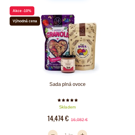
Akce
-10%
Výhodná cena
Sada plná ovoce
Počet hvězdiček je 5 z 5
Skladem
14,474 €
16,082 €
ks