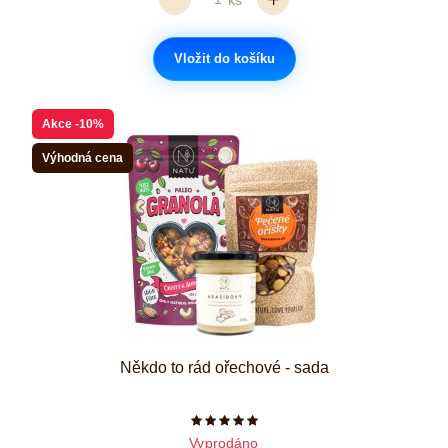
Vložit do košíku
Akce
-10%
Výhodná cena
Někdo to rád ořechové - sada
Počet hvězdiček je 5 z 5
Vyprodáno