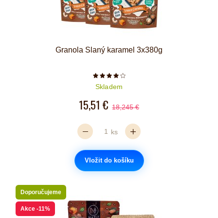
Granola Slaný karamel 3x380g
Počet hvězdiček je 4 z 5
Skladem
15,51 €
18,245 €
ks
Vložit do košíku
Doporučujeme
Akce
-11%