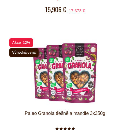
15,906 €
17,673 €
Akce
-12%
Výhodná cena
Paleo Granola třešně a mandle 3x350g