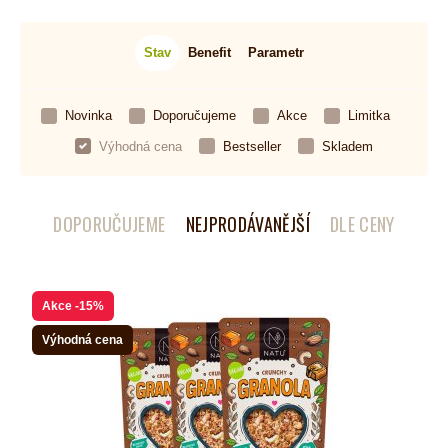
Stav
Benefit
Parametr
Novinka
Doporučujeme
Akce
Limitka
Výhodná cena
Bestseller
Skladem
DOPORUČUJEME
NEJPRODÁVANĚJŠÍ
DLE CENY
Akce
-15%
Výhodná cena