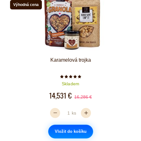
Výhodná cena
Karamelová trojka
Počet hvězdiček je 5 z 5
Skladem
14,531 €
16,286 €
ks
Vložit do košíku