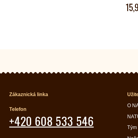
15,
Zákaznická linka
Užit
O N
Telefon
+420 608 533 546
NATU
Tým