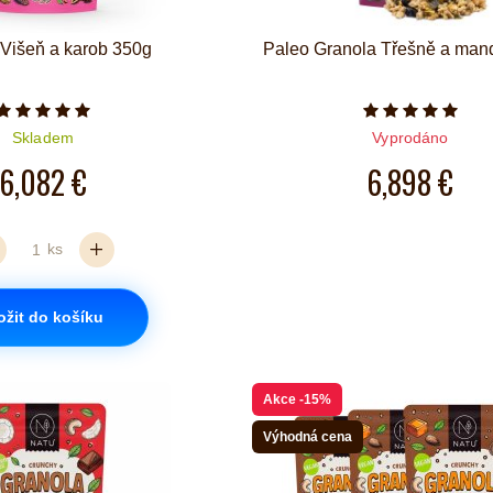
 Višeň a karob 350g
Paleo Granola Třešně a man
Počet hvězdiček je 5 z 5
Počet hvězd
Skladem
Vyprodáno
6,082 €
6,898 €
ks
ožit do košíku
Akce
-15%
Výhodná cena