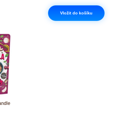
Vložit do košíku
andle
iček je 5 z 5