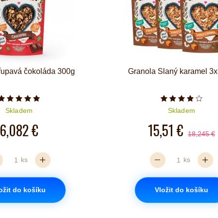
řupavá čokoláda 300g
Granola Slaný karamel 3
Počet hvězdiček je 5 z 5
Počet hvězd
Skladem
Skladem
6,082 €
15,51 €
18,245 €
ks
ks
ožit do košíku
Vložit do košíku