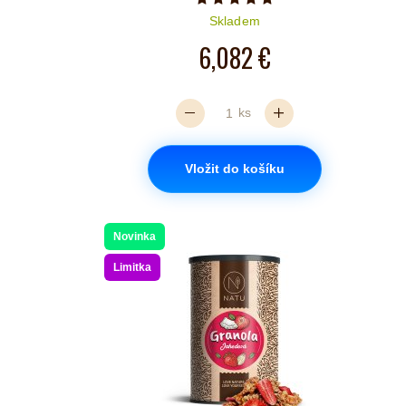
iček je 5 z 5
Počet hvězdiček je 5 z 5
Skladem
6,082 €
ks
Vložit do košíku
Novinka
Limitka