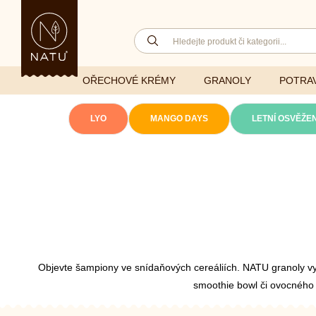
OŘECHOVÉ KRÉMY
GRANOLY
POTRAV
(aktuální)
LYO
MANGO DAYS
LETNÍ OSVĚŽEN
Lyofilizovaná
zelenina
Ghí
Vitaminy
Sušené ovoce
Džemy
Minerály
NATU mixy
Přírodní e
Ořechy a semínka
Objevte šampiony ve snídaňových cereáliích. NATU granoly vyn
smoothie bowl či ovocného s