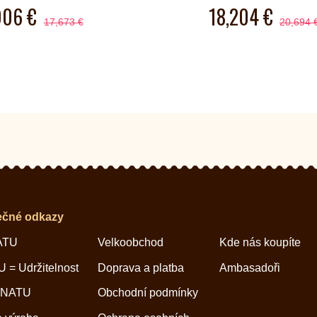
906 €
18,204 €
17,673 €
20,694 
ečné odkazy
ATU
Velkoobchod
Kde nás koupíte
 = Udržitelnost
Doprava a platba
Ambasadoři
 NATU
Obchodní podmínky