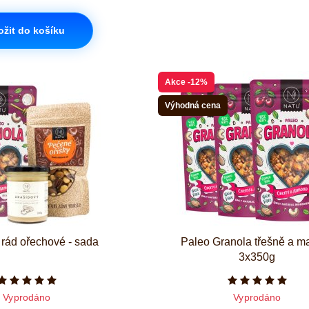
ožit do košíku
Akce
-12%
Výhodná cena
 rád ořechové - sada
Paleo Granola třešně a m
3x350g
Počet hvězdiček je 5 z 5
Počet hvězd
Vyprodáno
Vyprodáno