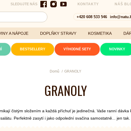
SLEDUJTE NÁS
KONTAKTY
NÁŠ BL
+420 608 533 546
info@natu.
INY A NÁPOJE
DOPLŇKY STRAVY
KOSMETIKA
DÁ
Í
BESTSELLERY
VÝHODNÉ SETY
NOVINKY
Cereálie a vločky
Domů
GRANOLY
GRANOLY
xtrakty
ikají čistým složením a každá příchuť je jedinečná. Vaše ranní dávka 
alátu. Perfektně zasytí i jako odpolední svačina samostatně... jen tak