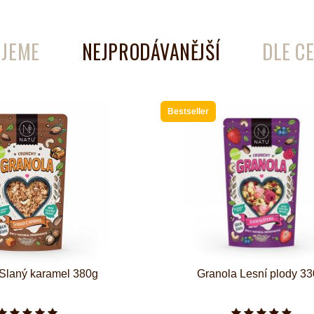
é
Láhve
JEME
NEJPRODÁVANĚJŠÍ
DLE C
Kokosové nádobí
Bestseller
Slaný karamel 380g
Granola Lesní plody 3