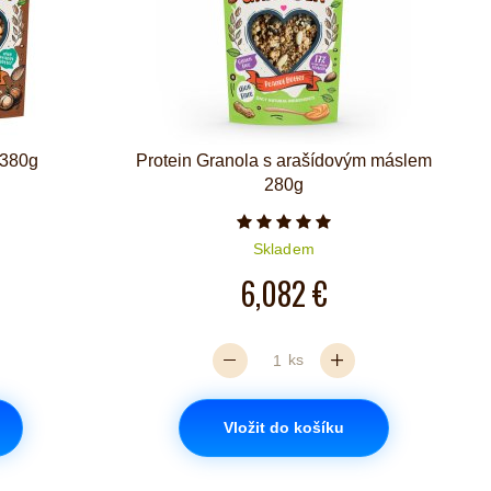
x380g
Protein Granola s arašídovým máslem
280g
iček je 4 z 5
Počet hvězdiček je 5 z 5
Skladem
6,082 €
ks
Vložit do košíku