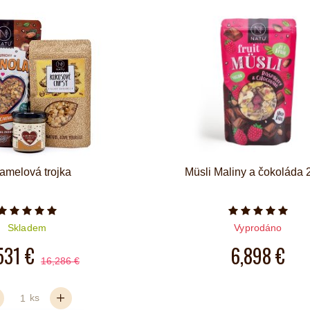
amelová trojka
Müsli Maliny a čokoláda
Počet hvězdiček je 5 z 5
Počet hvězd
Skladem
Vyprodáno
531 €
6,898 €
16,286 €
ks