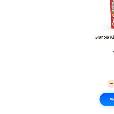
Granola K
Vl