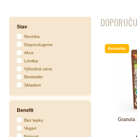
Kombuchy
Porcovan
DOPORUČU
Energetické nápoje
Sypané
Stav
Superfood shoty
Novinka
Kokosové nápoje
Doporučujeme
Bestseller
Ostatní nápoje
Akce
Limitka
Výhodná cena
Bestseller
Skladem
Benefit
Granola 
Bez lepku
Vegan
Natural