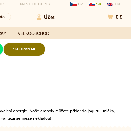
OG
NAŠE RECEPTY
CZ
SK
EN
bio
0 €
Účet
Přejít d
RKY
VELKOOBCHOD
ZACHRAŇ MĚ
Kokosové chipsy
Mouky
Slané chipsy a
ořechy
Sladidla
Ovocné kuličky a
Koření a
chipsy
ochucovadla
Čokolády
kvalitní energie. Naše granoly můžete
přidat do jogurtu, mléka,
Bezlepkové tyčinky
. Fantazii se meze nekladou!