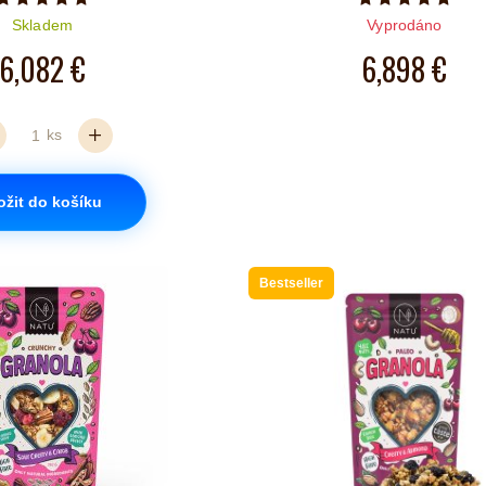
Počet hvězdiček je 5 z 5
Počet hvězd
Skladem
Vyprodáno
6,082 €
6,898 €
ks
ožit do košíku
Bestseller