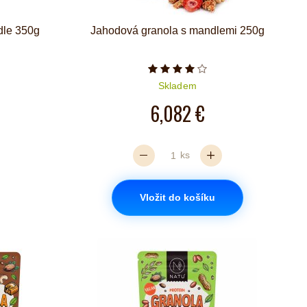
dle 350g
Jahodová granola s mandlemi 250g
iček je 5 z 5
Počet hvězdiček je 4 z 5
Skladem
6,082 €
ks
Vložit do košíku