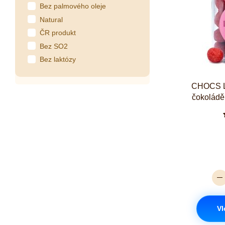
Bez palmového oleje
Natural
ČR produkt
Bez SO2
Bez laktózy
CHOCS Lí
čokoládě
Vl