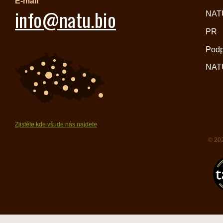
E-mail
info@natu.bio
NATU
PR
Pod
NATU
Zjistěte kde všude nás najdete
© 202