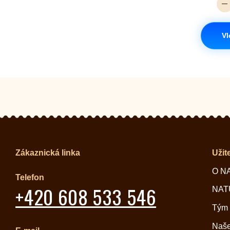
Vl
Zákaznická linka
Užit
O N
Telefon
+420 608 533 546
NATU
Tým
Naše