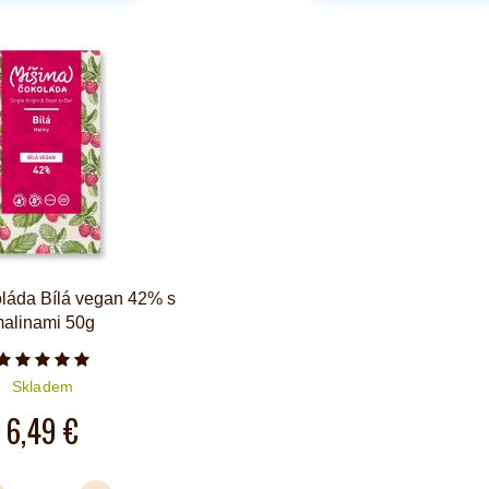
oláda Bílá vegan 42% s
alinami 50g
Počet hvězdiček je 5 z 5
Skladem
6,49 €