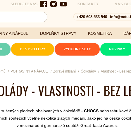
SLEDUJTE NÁS
KONTAKTY
NÁŠ BL
+420 608 533 546
info@natu.
INY A NÁPOJE
DOPLŇKY STRAVY
KOSMETIKA
DÁ
Í
BESTSELLERY
VÝHODNÉ SETY
NOVINKY
Cereálie a vločky
omů
POTRAVINY A NÁPOJE
Zdravé mlsání
Čokolády
Vlastnosti - Bez le
LÁDY - VLASTNOSTI - BEZ 
xtrakty
o sušených plodech obalovaných v čokoládě -
CHOCS
nebo tabulkové č
ch soutěžích včetně několika zlatých medailí. Jako jediná česká čokolá
– v mezinárodní gurmánské soutěži Great Taste Awards.