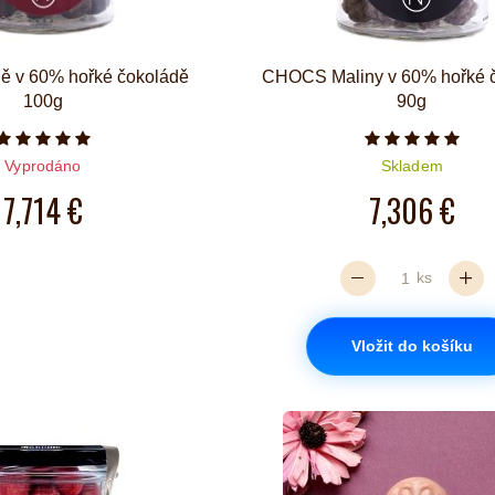
 v 60% hořké čokoládě
CHOCS Maliny v 60% hořké 
100g
90g
Počet hvězdiček je 5 z 5
Počet hvězd
Vyprodáno
Skladem
7,714 €
7,306 €
ks
Vložit do košíku