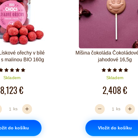
skové ořechy v bílé
Míšina čokoláda Čokoládové
 s malinou BIO 160g
jahodové 16,5g
Počet hvězdiček je 5 z 5
Počet hvězd
Skladem
Skladem
8,123 €
2,408 €
ks
ks
ožit do košíku
Vložit do košíku