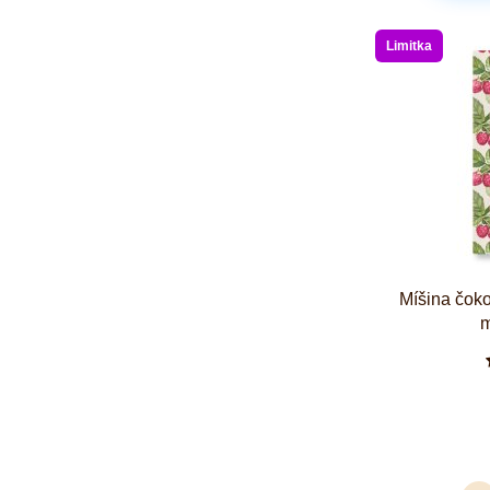
Limitka
Míšina čok
m