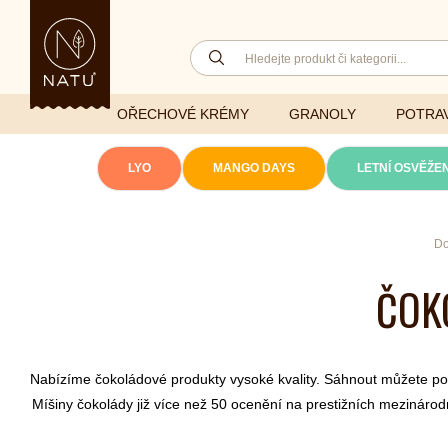
OŘECHOVÉ KRÉMY
GRANOLY
POTRAV
LYO
MANGO DAYS
LETNÍ OSVĚŽEN
Lyofilizovaná
D
zelenina
Ghí
Vitaminy
ČOKO
Sušené ovoce
Džemy
Minerály
NATU mixy
Přírodní e
Ořechy a semínka
Nabízíme čokoládové produkty vysoké kvality. Sáhnout můžete p
Míšiny čokolády již více než 50 ocenění na prestižních mezinárodní