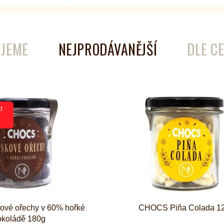
é
Láhve
Kokosové nádobí
JEME
NEJPRODÁVANĚJŠÍ
DLE C
!
vé ořechy v 60% hořké
CHOCS Piña Colada 1
okoládě 180g