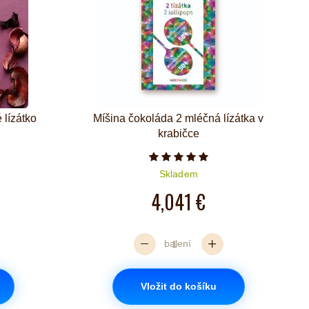
 lízátko
Míšina čokoláda 2 mléčná lízátka v
krabičce
iček je 5 z 5
Počet hvězdiček je 5 z 5
Skladem
4,041 €
balení
Vložit do košíku