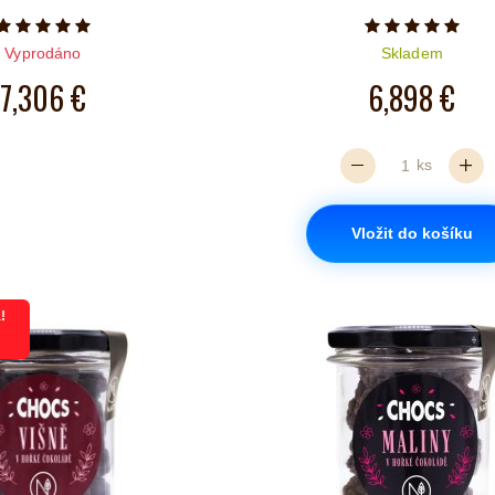
Počet hvězdiček je 5 z 5
Počet hvězd
Vyprodáno
Skladem
7,306 €
6,898 €
ks
Vložit do košíku
!