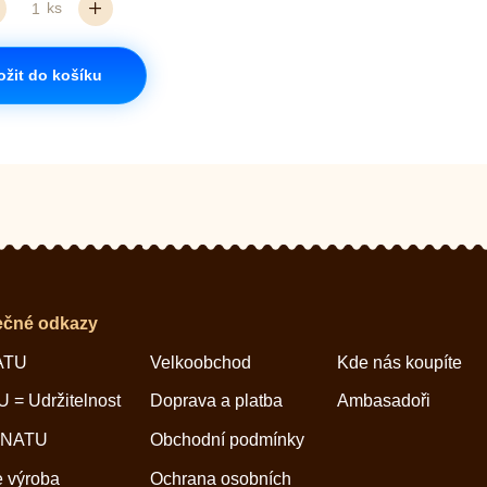
ks
ožit do košíku
ečné odkazy
ATU
Velkoobchod
Kde nás koupíte
 = Udržitelnost
Doprava a platba
Ambasadoři
 NATU
Obchodní podmínky
 výroba
Ochrana osobních