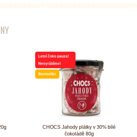
ENY
Letní čoko pauza!
Nevyrábíme!
Bestseller
20g
CHOCS Jahody plátky v 30% bílé
čokoládě 80g