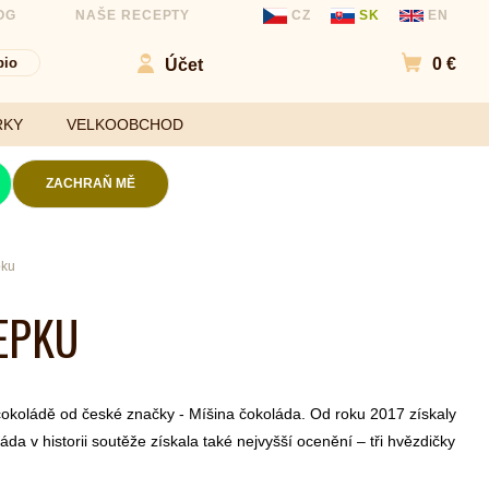
OG
NAŠE RECEPTY
CZ
SK
EN
bio
0 €
Účet
Přejít d
RKY
VELKOOBCHOD
ZACHRAŇ MĚ
Kokosové chipsy
pku
Mouky
Slané chipsy a
LEPKU
ořechy
Sladidla
Ovocné kuličky a
Koření a
chipsy
ochucovadla
Čokolády
(aktuální)
okoládě od české značky - Míšina čokoláda.
Od roku 2017 získaly
Bezlepkové tyčinky
da v historii soutěže získala také nejvyšší ocenění – tři hvězdičky