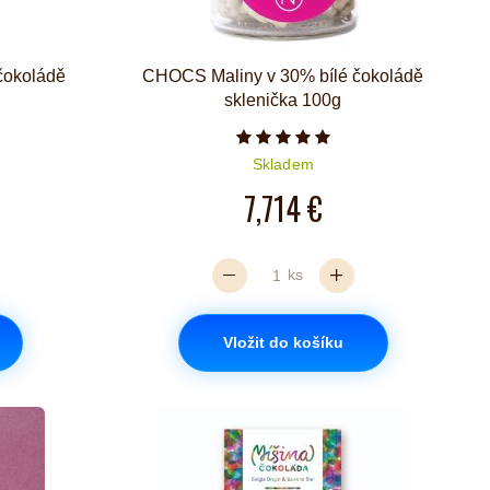
čokoládě
CHOCS Maliny v 30% bílé čokoládě
sklenička 100g
iček je 5 z 5
Počet hvězdiček je 5 z 5
Skladem
7,714 €
ks
Vložit do košíku