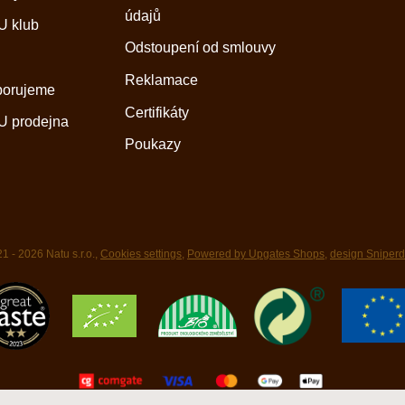
údajů
 klub
Odstoupení od smlouvy
Reklamace
porujeme
Certifikáty
 prodejna
Poukazy
1 - 2026 Natu s.r.o.,
Cookies settings
,
Powered by Upgates Shops
,
design Sniper