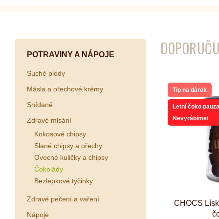
Kombuchy
Porcovan
Energetické nápoje
Sypané
DOPORUČU
Superfood shoty
POTRAVINY A NÁPOJE
Kokosové nápoje
Suché plody
Ostatní nápoje
Másla a ořechové krémy
Tip na dárek
Snídaně
Letní čoko pauza
Nevyrábíme!
Zdravé mlsání
Kokosové chipsy
Slané chipsy a ořechy
Ovocné kuličky a chipsy
Čokolády
Bezlepkové tyčinky
Zdravé pečení a vaření
CHOCS Lísko
č
Nápoje