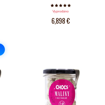
iček je 5 z 5
Počet hvězdiček je 5 z 5
Vyprodáno
6,898 €