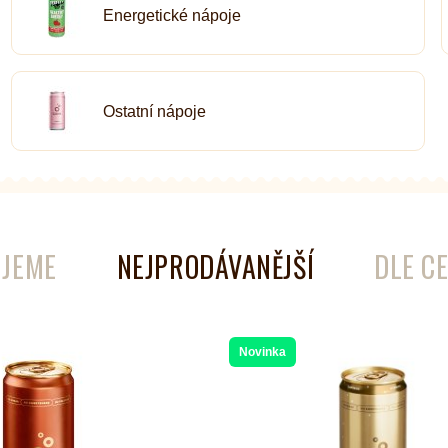
Energetické nápoje
é
Láhve
Kokosové nádobí
Ostatní nápoje
JEME
NEJPRODÁVANĚJŠÍ
DLE C
Novinka