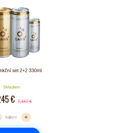
kční set 2+2 330ml
Skladem
245 €
7,347 €
balení