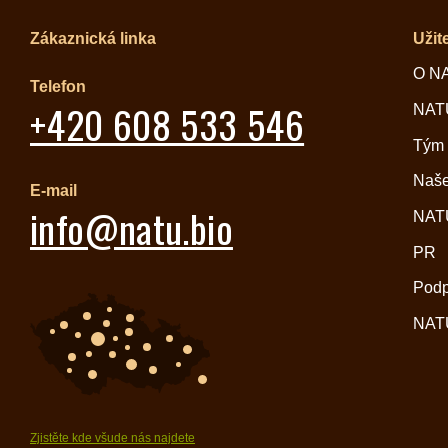
Zákaznická linka
Užit
O N
Telefon
+420 608 533 546
NATU
Tým
Naše
E-mail
info@natu.bio
NATU
PR
Pod
NATU
Zjistěte kde všude nás najdete