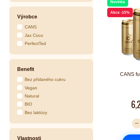
Novinka
Akce
-15%
Výrobce
CANS
Jax Coco
PerfectTed
Benefit
CANS fun
Bez přidaného cukru
Vegan
Natural
6,
BIO
Bez laktózy
Vlastnosti