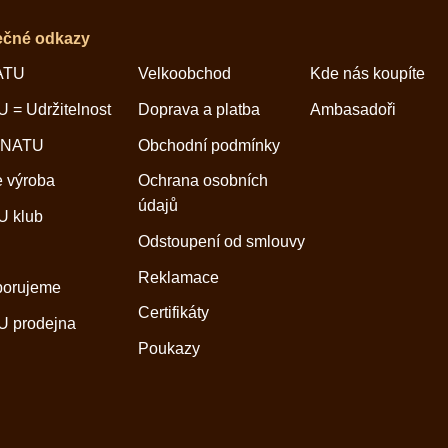
ečné odkazy
ATU
Velkoobchod
Kde nás koupíte
 = Udržitelnost
Doprava a platba
Ambasadoři
 NATU
Obchodní podmínky
 výroba
Ochrana osobních
údajů
 klub
Odstoupení od smlouvy
Reklamace
porujeme
Certifikáty
 prodejna
Poukazy