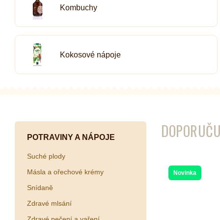
Kombuchy
Kombuchy
Porcovan
Energetické nápoje
Sypané
Superfood shoty
Kokosové nápoje
Kokosové nápoje
Ostatní nápoje
DOPORUČU
POTRAVINY A NÁPOJE
Suché plody
Másla a ořechové krémy
Novinka
Snídaně
Zdravé mlsání
Zdravé pečení a vaření