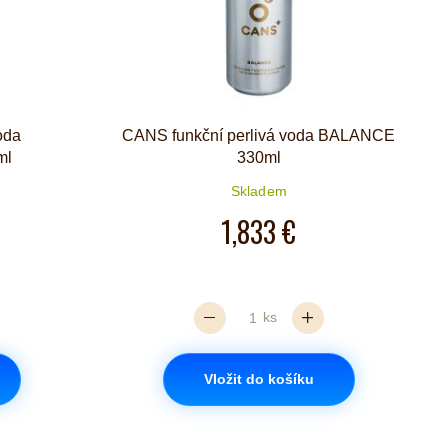
oda
CANS funkční perlivá voda BALANCE
ml
330ml
Skladem
1,833 €
ks
Vložit do košíku