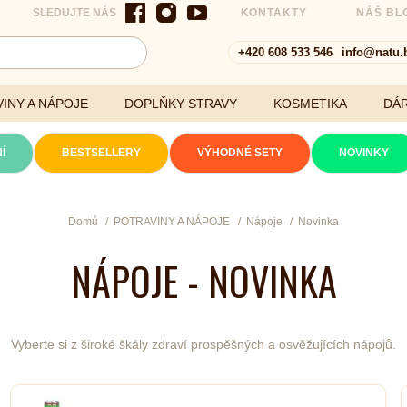
SLEDUJTE NÁS
KONTAKTY
NÁŠ BL
+420 608 533 546
info@natu.
INY A NÁPOJE
DOPLŇKY STRAVY
KOSMETIKA
DÁ
Í
BESTSELLERY
VÝHODNÉ SETY
NOVINKY
Cereálie a vločky
Domů
POTRAVINY A NÁPOJE
Nápoje
Novinka
NÁPOJE - NOVINKA
xtrakty
Vyberte si z široké škály zdraví prospěšných a osvěžujících nápojů.