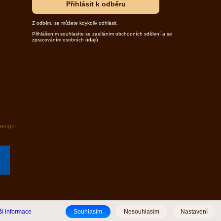
Přihlásit k odběru
Z odběru se můžete kdykoliv odhlásit.
Přihlášením souhlasíte se zasíláním obchodních sdělení a se
zpracováním osobních údajů.
design
ší informace
Souhlasím
Nesouhlasím
Nastavení