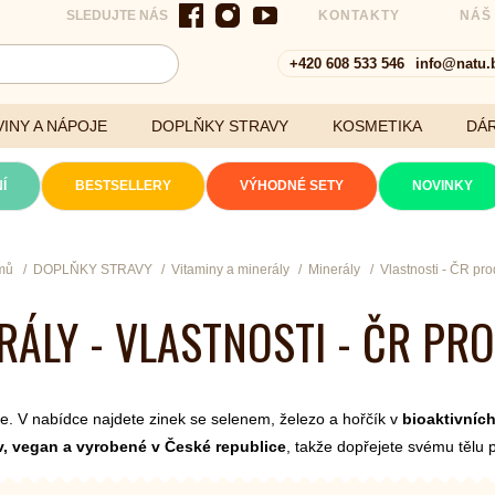
SLEDUJTE NÁS
KONTAKTY
NÁŠ
+420 608 533 546
info@natu.
INY A NÁPOJE
DOPLŇKY STRAVY
KOSMETIKA
DÁ
Í
BESTSELLERY
VÝHODNÉ SETY
NOVINKY
Cereálie a vločky
mů
DOPLŇKY STRAVY
Vitaminy a minerály
Minerály
Vlastnosti - ČR pro
RÁLY - VLASTNOSTI - ČR PR
xtrakty
ije. V nabídce najdete zinek se selenem, železo a hořčík v
bioaktivníc
iv, vegan a vyrobené v České republice
, takže dopřejete svému tělu p