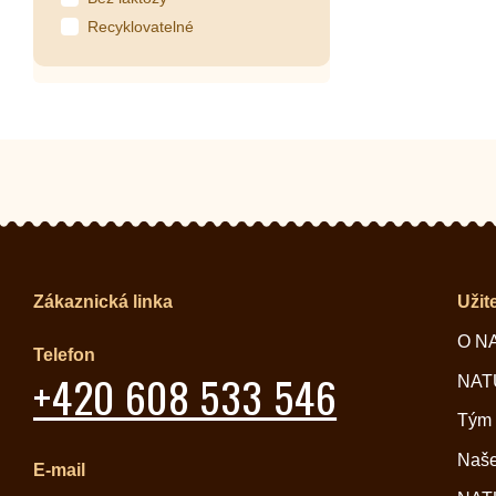
Recyklovatelné
Zákaznická linka
Užit
O N
Telefon
+420 608 533 546
NATU
Tým
Naše
E-mail