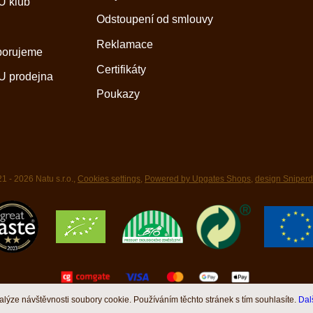
 klub
Odstoupení od smlouvy
Reklamace
porujeme
Certifikáty
 prodejna
Poukazy
1 - 2026 Natu s.r.o.,
Cookies settings
,
Powered by Upgates Shops
,
design Sniper
nalýze návštěvnosti soubory cookie. Používáním těchto stránek s tím souhlasíte.
Dal