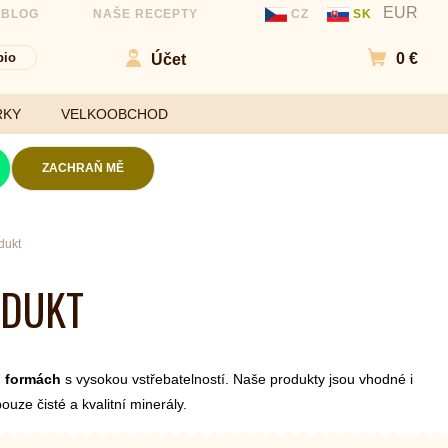
EUR
 BLOG
NAŠE RECEPTY
CZ
SK
bio
0 €
Účet
Přejít d
RKY
VELKOOBCHOD
ZACHRAŇ MĚ
Kokosové chipsy
dukt
Mouky
Slané chipsy a
ODUKT
ořechy
Sladidla
Ovocné kuličky a
Koření a
chipsy
ochucovadla
Čokolády
h formách
s vysokou vstřebatelností. Naše produkty jsou vhodné i
Bezlepkové tyčinky
ouze čisté a kvalitní minerály.