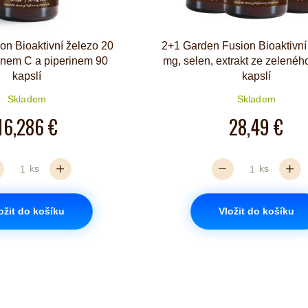
on Bioaktivní železo 20
2+1 Garden Fusion Bioaktivní
inem C a piperinem 90
mg, selen, extrakt ze zelenéh
kapslí
kapslí
Skladem
Skladem
16,286 €
28,49 €
ks
ks
ožit do košíku
Vložit do košíku