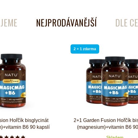
é
Láhve
JEME
NEJPRODÁVANĚJŠÍ
DLE C
Kokosové nádobí
2 + 1 zdarma
ion Hořčík bisglycinát
2+1 Garden Fusion Hořčík bis
)+vitamin B6 90 kapslí
(magnesium)+vitamin B6 90
Skladem