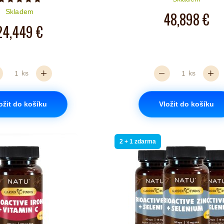
Počet hvězdiček je 5 z 5
Skladem
48,898 €
24,449 €
ks
ks
ožit do košíku
Vložit do košíku
2 + 1 zdarma