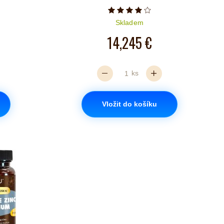
Počet hvězdiček je 4 z 5
Skladem
14,245 €
ks
Vložit do košíku