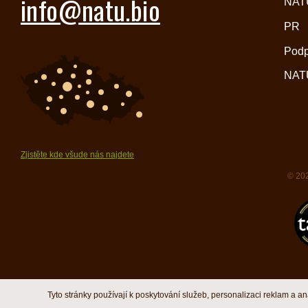
info@natu.bio
NATU
PR
Pod
NATU
Zjistěte kde všude nás najdete
© 202
Tyto stránky používají k poskytování služeb, personalizaci reklam a a