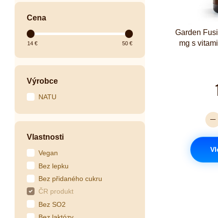
Cena
Garden Fusi
mg s vitam
14
€
50
€
Výrobce
NATU
Vlastnosti
Vl
Vegan
Bez lepku
Bez přidaného cukru
ČR produkt
Bez SO2
Bez laktózy