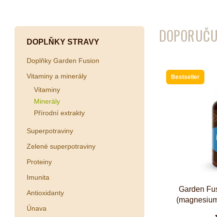
Kombuchy
Porcovan
DOPORUČU
Energetické nápoje
Sypané
DOPLŇKY STRAVY
Superfood shoty
Doplňky Garden Fusion
Kokosové nápoje
Vitaminy a minerály
Bestseller
Ostatní nápoje
Vitaminy
Minerály
Přírodní extrakty
Superpotraviny
Zelené superpotraviny
Proteiny
Imunita
Garden Fus
Antioxidanty
(magnesium
Únava