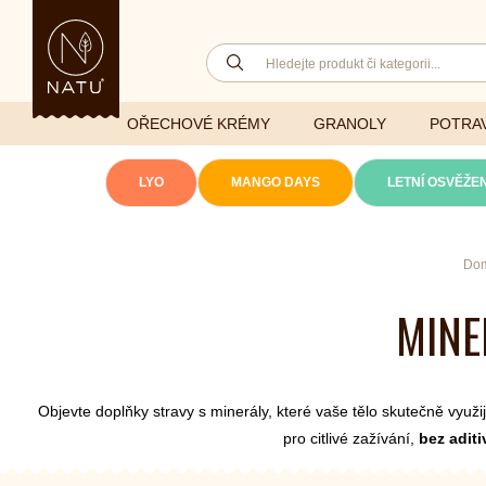
OŘECHOVÉ KRÉMY
GRANOLY
POTRAV
LYO
MANGO DAYS
LETNÍ OSVĚŽEN
Lyofilizovaná
Do
zelenina
Ghí
Vitaminy
MINE
Sušené ovoce
Džemy
Minerály
(aktuální)
NATU mixy
Přírodní e
Ořechy a semínka
Objevte doplňky stravy s minerály, které vaše tělo skutečně využ
pro citlivé zažívání,
bez adit