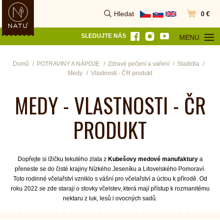
Hledat
0 €
Vyhledat
Přejít do k
SLEDUJTE NÁS
MENU
OTEVŘÍT MEN
Domů
POTRAVINY A NÁPOJE
Zdravé pečení a vaření
Sladidla
Medy
Vlastnosti - ČR produkt
MEDY - VLASTNOSTI - ČR
PRODUKT
Dopřejte si lžičku tekutého zlata z
Kubešovy medové manufaktury
a
přeneste se do čisté krajiny Nízkého Jeseníku
a Litovelského Pomoraví.
Toto rodinné včelařství vzniklo s vášní pro včelařství a úctou k přírodě. Od
roku 2022 se zde starají o stovky včelstev, která mají přístup k rozmanitému
nektaru z luk, lesů i ovocných sadů.