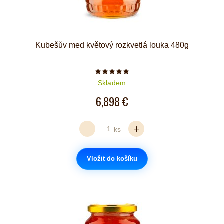
Kubešův med květový rozkvetlá louka 480g
Počet hvězdiček je 5 z 5
Skladem
6,898 €
ks
Vložit do košíku