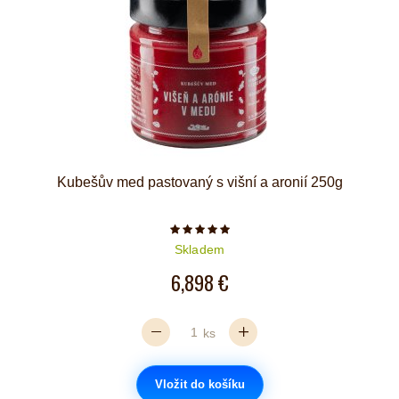
Kubešův med pastovaný s višní a aronií 250g
Počet hvězdiček je 5 z 5
Skladem
6,898 €
ks
Vložit do košíku