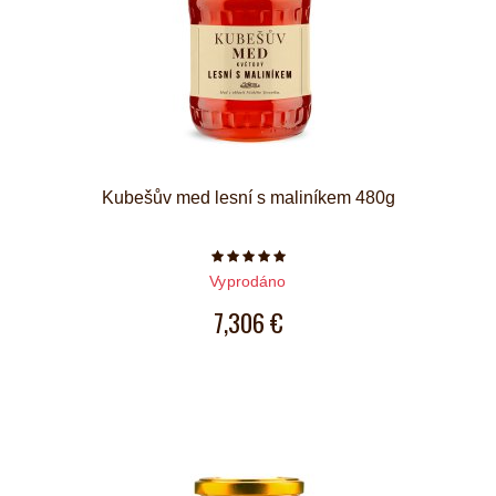
Kubešův med lesní s maliníkem 480g
Počet hvězdiček je 5 z 5
Vyprodáno
7,306 €