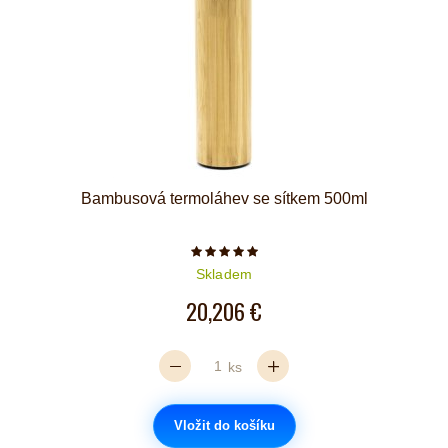
Bambusová termoláhev se sítkem 500ml
Počet hvězdiček je 5 z 5
Skladem
20,206 €
ks
Vložit do košíku