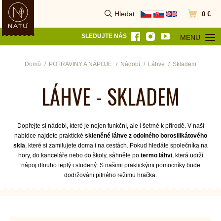
Hledat
0 €
Vyhledat
Přejít do k
SLEDUJTE NÁS
MENU
OTEVŘÍT MEN
Domů
POTRAVINY A NÁPOJE
Nádobí
Láhve
Skladem
LÁHVE - SKLADEM
Dopřejte si nádobí, které je nejen funkční, ale i šetrné k přírodě. V naší
nabídce najdete praktické
skleněné láhve z odolného borosilikátového
skla
, které si zamilujete doma i na cestách. Pokud hledáte společníka na
hory, do kanceláře nebo do školy, sáhněte po
termo láhvi
, která udrží
nápoj dlouho teplý i studený. S našimi praktickými pomocníky bude
dodržováni pitného režimu hračka.