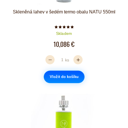
Skleněná lahev v šedém termo obalu NATU 550ml
Počet hvězdiček je 5 z 5
Skladem
10,086 €
ks
Vložit do košíku