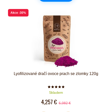
Akce
-30%
Lyofilizované dračí ovoce prach se zlomky 120g
Počet hvězdiček je 5 z 5
Skladem
4,257 €
6,082 €