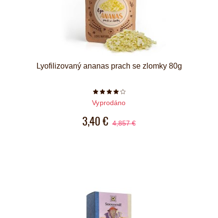
Lyofilizovaný ananas prach se zlomky 80g
Počet hvězdiček je 4 z 5
Vyprodáno
3,40 €
4,857 €