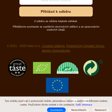
Přihlásit k odběru
Z odběru se můžete kdykoliv odhlásit.
Přihlášením souhlasíte se zasíláním obchodních sdělení a se zpracováním
osobních údajů.
© 2021 - 2026 Natu s.r.o.,
Cookies settings
,
Powered by Upgates Shops
,
design Sniperdesign
Tyto stránky používají k poskytování služeb, personalizaci reklam a analýze návštěvnosti soubory
cookie. Používáním těchto stránek s tím souhlasíte.
Další informace
Souhlasím
Nesouhlasím
Nastavení