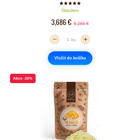
Počet hvězdiček je 5 z 5
Skladem
3,686 €
5,265 €
ks
Vložit do košíku
Akce
-30%