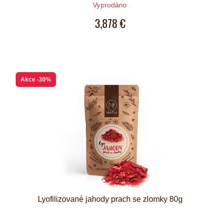
Počet hvězdiček je 5 z 5
Vyprodáno
3,878 €
Akce
-30%
Lyofilizované jahody prach se zlomky 80g