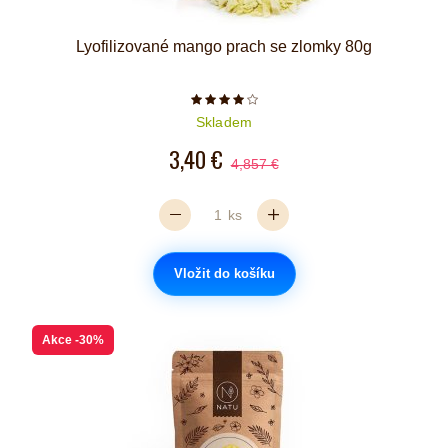
Lyofilizované mango prach se zlomky 80g
Počet hvězdiček je 4 z 5
Skladem
3,40 €
4,857 €
ks
Vložit do košíku
Akce
-30%