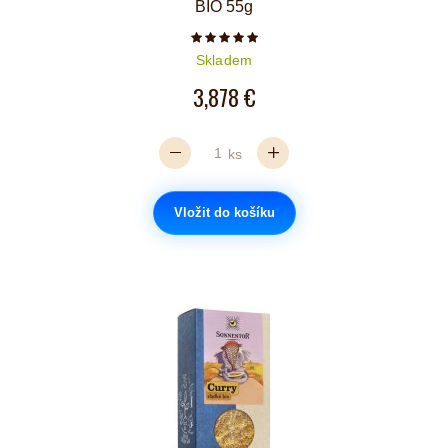
BIO 55g
Počet hvězdiček je 5 z 5
Skladem
3,878 €
ks
Vložit do košíku