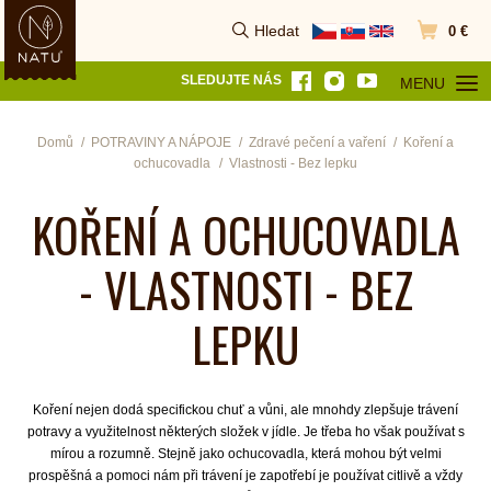
Hledat
0 €
Vyhledat
Přejít do k
SLEDUJTE NÁS
MENU
OTEVŘÍT MEN
Domů
POTRAVINY A NÁPOJE
Zdravé pečení a vaření
Koření a
ochucovadla
Vlastnosti - Bez lepku
KOŘENÍ A OCHUCOVADLA
- VLASTNOSTI - BEZ
LEPKU
Koření nejen dodá specifickou chuť a vůni, ale mnohdy zlepšuje trávení
potravy a využitelnost některých složek v jídle. Je třeba ho však používat s
mírou a rozumně. Stejně jako ochucovadla, která mohou být velmi
prospěšná a pomoci nám při trávení je zapotřebí je používat citlivě a vždy