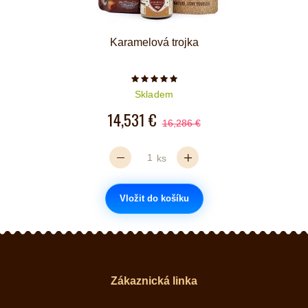
Karamelová trojka
Počet hvězdiček je 5 z 5
Skladem
14,531 €
16,286 €
ks
Vložit do košíku
Zákaznická linka