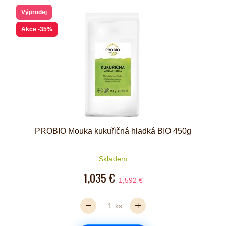
Výprodej
Akce
-35%
PROBIO Mouka kukuřičná hladká BIO 450g
Skladem
1,035 €
1,592 €
ks