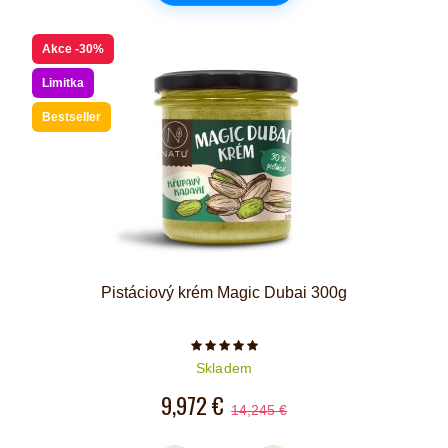
Akce
-30%
Limitka
Bestseller
Pistáciový krém Magic Dubai 300g
Počet hvězdiček je 5 z 5
Skladem
9,972 €
14,245 €