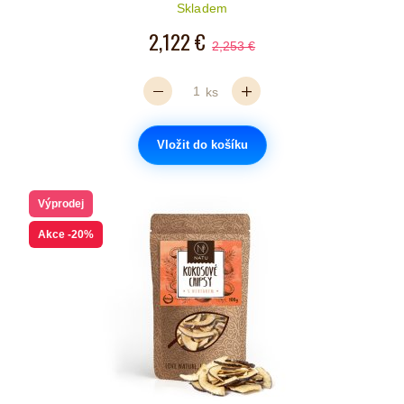
Počet hvězdiček je 5 z 5
Skladem
2,122 €
2,253 €
ks
Vložit do košíku
Výprodej
Akce
-20%