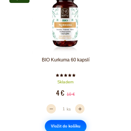
BIO Kurkuma 60 kapslí
Počet hvězdiček je 5 z 5
Skladem
4 €
10 €
ks
Vložit do košíku