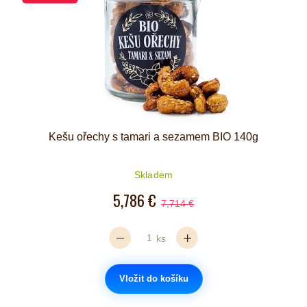
Kešu ořechy s tamari a sezamem BIO 140g
Skladem
5,786 €
7,714 €
ks
Vložit do košíku