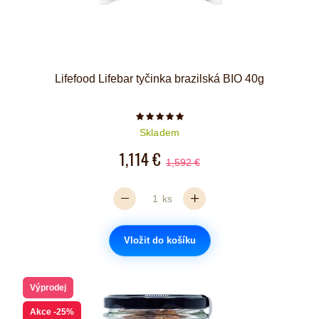
Lifefood Lifebar tyčinka brazilská BIO 40g
Počet hvězdiček je 5 z 5
Skladem
1,114 €
1,592 €
ks
Vložit do košíku
Výprodej
Akce
-25%