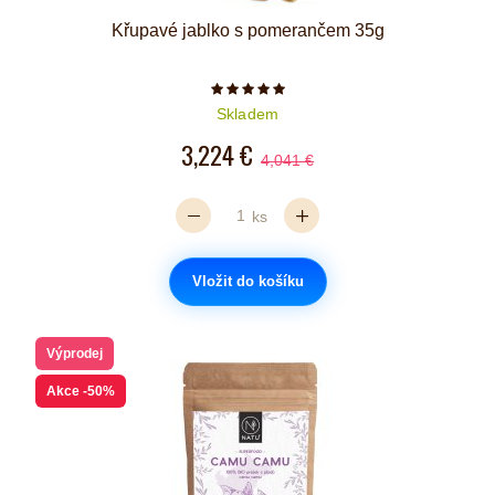
Křupavé jablko s pomerančem 35g
Počet hvězdiček je 5 z 5
Skladem
3,224 €
4,041 €
ks
Vložit do košíku
Výprodej
Akce
-50%