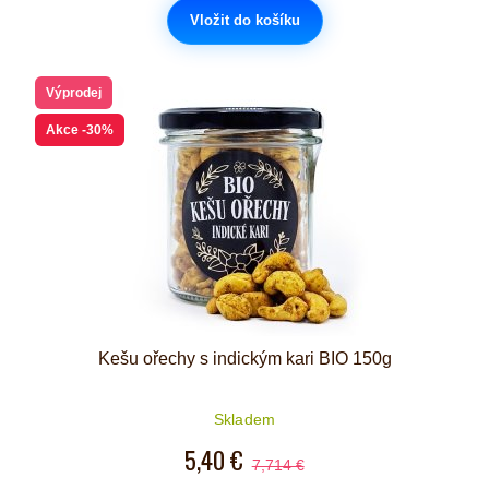
Vložit do košíku
Výprodej
Akce
-30%
Kešu ořechy s indickým kari BIO 150g
Skladem
5,40 €
7,714 €