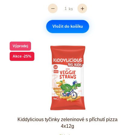
ks
Vložit do košíku
Výprodej
Akce
-25%
Kiddylicious tyčinky zeleninové s příchutí pizza
4x12g