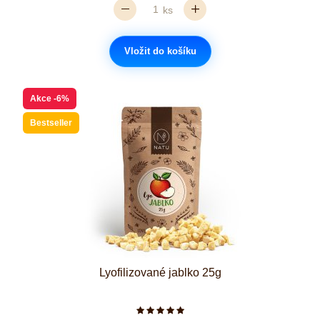
ks
Vložit do košíku
Akce
-6%
Bestseller
Lyofilizované jablko 25g