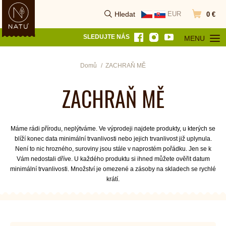
Hledat
EUR
0 €
Vyhledat
Přejít do k
SLEDUJTE NÁS
MENU
OTEVŘÍT MEN
Domů
ZACHRAŇ MĚ
ZACHRAŇ MĚ
Máme rádi přírodu, neplýtváme. Ve výprodeji najdete produkty, u kterých se
blíží konec data minimální trvanlivosti nebo jejich trvanlivost již uplynula.
Není to nic hrozného, suroviny jsou stále v naprostém pořádku. Jen se k
Vám nedostali dříve. U každého produktu si ihned můžete ověřit datum
minimální trvanlivosti. Množství je omezené a zásoby na skladech se rychlé
krátí.