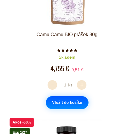
Camu Camu BIO prášek 80g
Počet hvězdiček je 5 z 5
Skladem
4,755 €
9,51 €
ks
Vložit do košíku
Akce
-60%
Exp 1/27