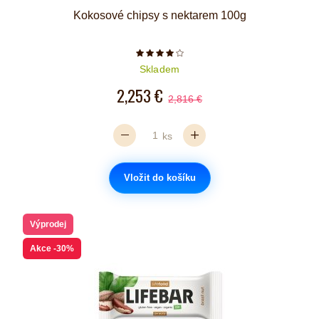
Kokosové chipsy s nektarem 100g
Počet hvězdiček je 4 z 5
Skladem
2,253 €
2,816 €
ks
Vložit do košíku
Výprodej
Akce
-30%