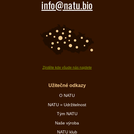
info@natu.bio
Zjistěte kde všude nás najdete
Užitečné odkazy
O NATU
NATU = Udržitelnost
Tým NATU
Naše výroba
NATU klub