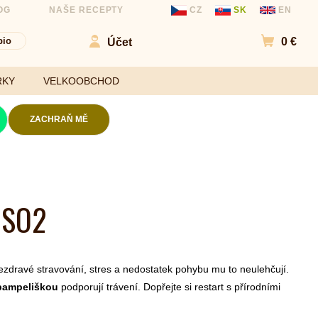
OG
NAŠE RECEPTY
CZ
SK
EN
bio
0 €
Účet
Přejít d
RKY
VELKOOBCHOD
ZACHRAŇ MĚ
Kokosové chipsy
Mouky
Slané chipsy a
 SO2
ořechy
Sladidla
Ovocné kuličky a
Koření a
chipsy
ochucovadla
Čokolády
 nezdravé stravování, stres a nedostatek pohybu mu to neulehčují.
Bezlepkové tyčinky
 pampeliškou
podporují trávení. Dopřejte si restart s přírodními