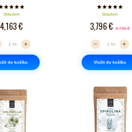
Počet hvězdiček je 5 z 5
Počet hvězd
Skladem
Skladem
4,163 €
3,796 €
4,735 €
ks
ks
ožit do košíku
Vložit do košíku