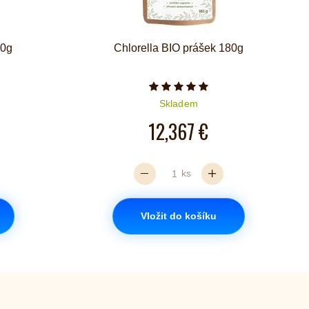
80g
Chlorella BIO prášek 180g
iček je 5 z 5
Počet hvězdiček je 5 z 5
Skladem
12,367 €
ks
Vložit do košíku