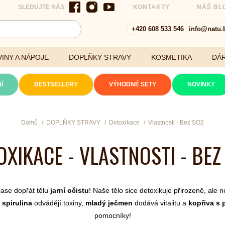
SLEDUJTE NÁS
KONTAKTY
NÁŠ BL
+420 608 533 546
info@natu.
INY A NÁPOJE
DOPLŇKY STRAVY
KOSMETIKA
DÁ
Í
BESTSELLERY
VÝHODNÉ SETY
NOVINKY
Cereálie a vločky
Domů
DOPLŇKY STRAVY
Detoxikace
Vlastnosti - Bez SO2
OXIKACE - VLASTNOSTI - BEZ
xtrakty
ase dopřát tělu
jarní očistu
! Naše tělo sice detoxikuje přirozeně, ale
 spirulina
odvádějí toxiny,
mladý ječmen
dodává vitalitu a
kopřiva s
pomocníky!