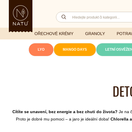
OŘECHOVÉ KRÉMY
GRANOLY
POTRAV
LYO
MANGO DAYS
LETNÍ OSVĚŽEN
Lyofilizovaná
zelenina
Ghí
Vitaminy
DET
Sušené ovoce
Džemy
Minerály
NATU mixy
Přírodní e
Ořechy a semínka
Cítíte se unavení, bez energie a bez chuti do života?
Je na č
Proto je dobré mu pomoci – a jaro je ideální doba!
Chlorella a