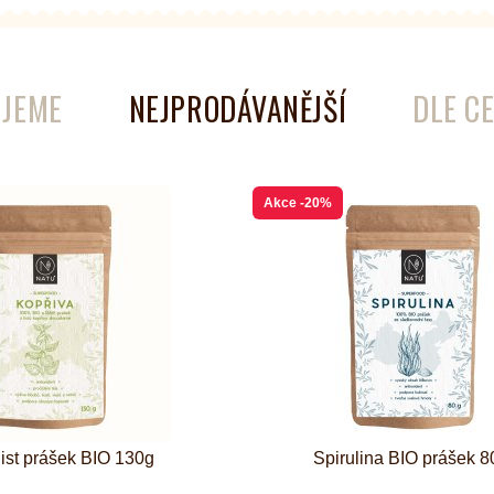
é
Láhve
Kokosové nádobí
JEME
NEJPRODÁVANĚJŠÍ
DLE C
Akce
-20%
list prášek BIO 130g
Spirulina BIO prášek 8