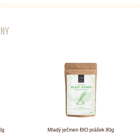
ENY
0g
Mladý ječmen BIO prášek 80g