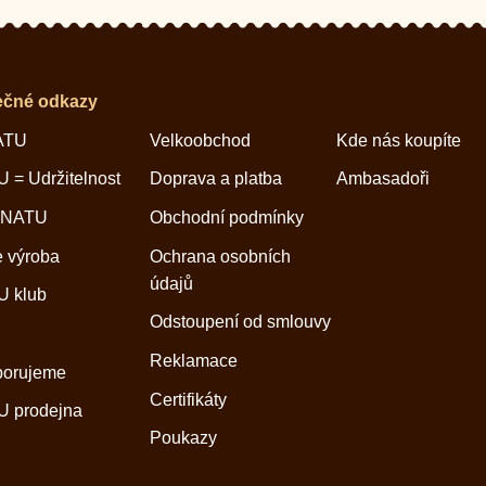
ečné odkazy
ATU
Velkoobchod
Kde nás koupíte
 = Udržitelnost
Doprava a platba
Ambasadoři
 NATU
Obchodní podmínky
 výroba
Ochrana osobních
údajů
 klub
Odstoupení od smlouvy
Reklamace
porujeme
Certifikáty
 prodejna
Poukazy