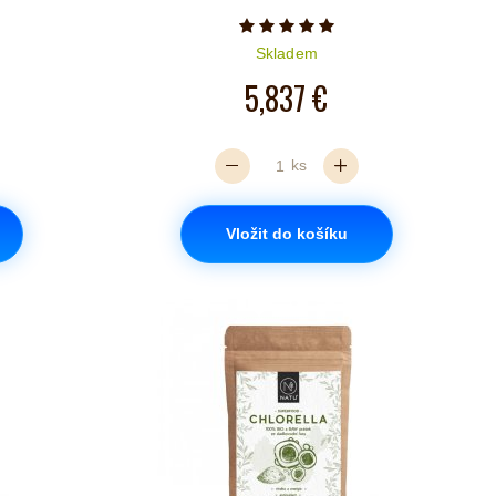
iček je 5 z 5
Počet hvězdiček je 5 z 5
Skladem
5,837 €
ks
Vložit do košíku