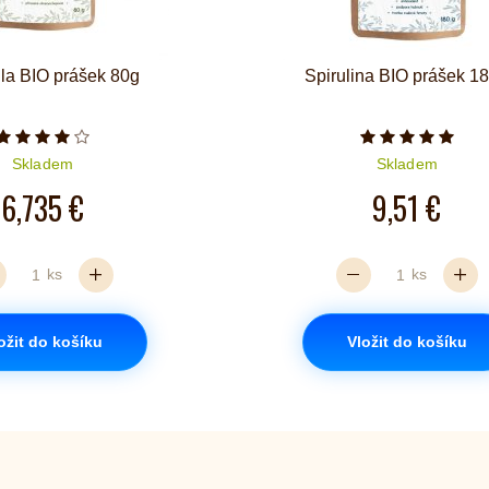
lla BIO prášek 80g
Spirulina BIO prášek 1
Počet hvězdiček je 4 z 5
Počet hvězd
Skladem
Skladem
6,735 €
9,51 €
ks
ks
ožit do košíku
Vložit do košíku