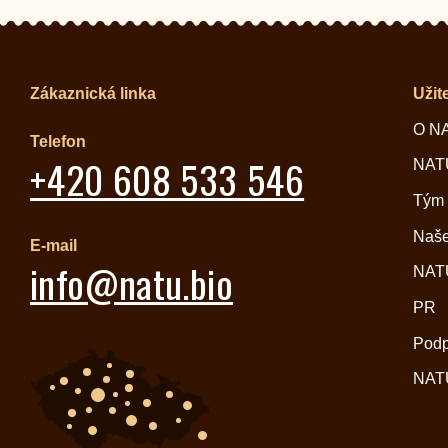
Zákaznická linka
Užit
O N
Telefon
+420 608 533 546
NATU
Tým
Naše
E-mail
info@natu.bio
NATU
PR
Pod
NATU