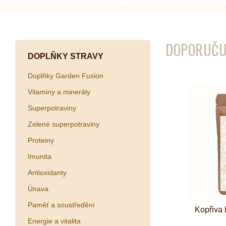
Kombuchy
Porcovan
Energetické nápoje
Sypané
DOPORUČU
Superfood shoty
DOPLŇKY STRAVY
Kokosové nápoje
Doplňky Garden Fusion
Ostatní nápoje
Vitaminy a minerály
Superpotraviny
Zelené superpotraviny
Proteiny
Imunita
Antioxidanty
Únava
Paměť a soustředění
Kopřiva 
Energie a vitalita