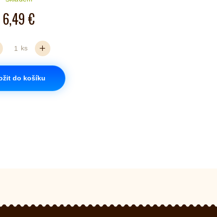
6,49 €
ks
ožit do košíku