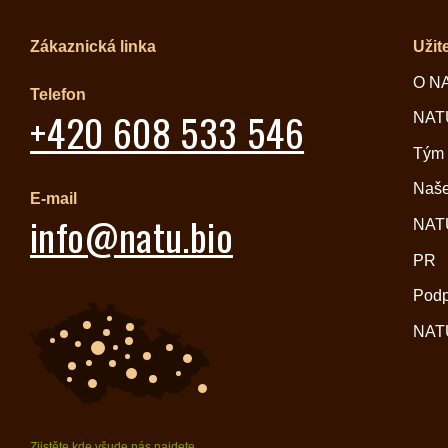
Zákaznická linka
Užit
O N
Telefon
+420 608 533 546
NATU
Tým
Naše
E-mail
info@natu.bio
NATU
PR
Pod
NATU
Zjistěte kde všude nás najdete