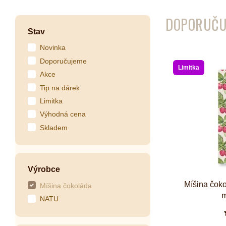
DOPORUČU
Kombuchy
Porcovan
Stav
Energetické nápoje
Sypané
Novinka
Superfood shoty
Doporučujeme
Limitka
Kokosové nápoje
Akce
Ostatní nápoje
Tip na dárek
Limitka
Výhodná cena
Skladem
Výrobce
Míšina čok
Míšina čokoláda
m
NATU