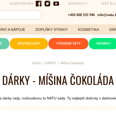
SLEDUJTE NÁS
KONTAKTY
NÁŠ BL
+420 608 533 546
info@natu.
INY A NÁPOJE
DOPLŇKY STRAVY
KOSMETIKA
DÁ
(akt
Í
BESTSELLERY
VÝHODNÉ SETY
NOVINKY
Cereálie a vločky
Domů
DÁRKY
Míšina čokoláda
DÁRKY - MÍŠINA ČOKOLÁDA
xtrakty
 s dárky rady, rozlousknou to NATU sady. Ty nejlepší dobroty v dárkov