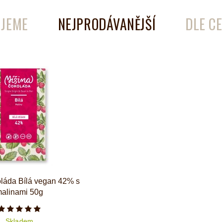
JEME
NEJPRODÁVANĚJŠÍ
DLE C
é
Láhve
Kokosové nádobí
oláda Bílá vegan 42% s
alinami 50g
Počet hvězdiček je 5 z 5
Skladem