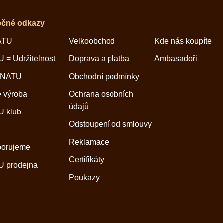
ečné odkazy
ATU
Velkoobchod
Kde nás koupíte
 = Udržitelnost
Doprava a platba
Ambasadoři
 NATU
Obchodní podmínky
 výroba
Ochrana osobních
údajů
 klub
Odstoupení od smlouvy
Reklamace
porujeme
Certifikáty
 prodejna
Poukazy