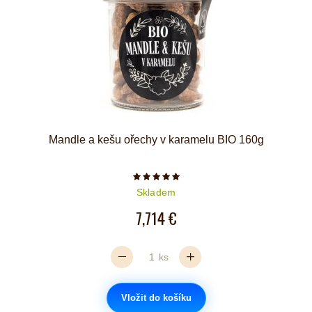
Mandle a kešu ořechy v karamelu BIO 160g
Počet hvězdiček je 5 z 5
Skladem
7,714 €
ks
Vložit do košíku