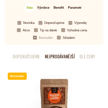
Stav
Výrobce
Benefit
Parametr
Novinka
Doporučujeme
Výprodej
Akce
Tip na dárek
Výhodná cena
Bestseller
Skladem
DOPORUČUJEME
NEJPRODÁVANĚJŠÍ
DLE CENY
Bestseller