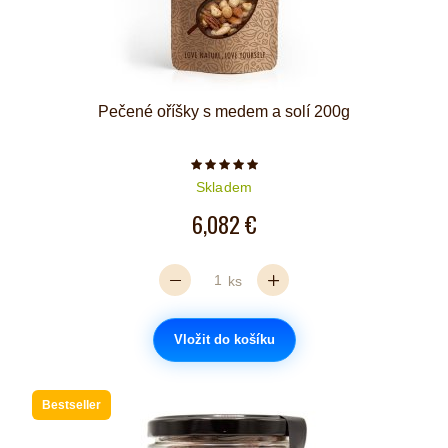
Pečené oříšky s medem a solí 200g
Počet hvězdiček je 5 z 5
Skladem
6,082 €
ks
Vložit do košíku
Bestseller