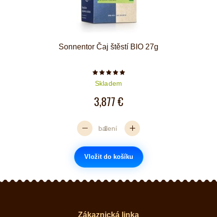
Sonnentor Čaj štěstí BIO 27g
Počet hvězdiček je 5 z 5
Skladem
3,877 €
balení
Vložit do košíku
Zákaznická linka