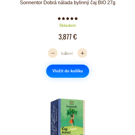
Sonnentor Dobrá nálada bylinný čaj BIO 27g
Počet hvězdiček je 5 z 5
Skladem
3,877 €
balení
Vložit do košíku