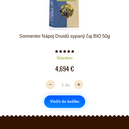
Sonnentor Nápoj Druidů sypaný čaj BIO 50g
Počet hvězdiček je 5 z 5
Skladem
4,694 €
ks
Vložit do košíku