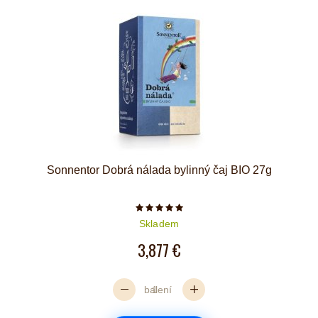
Sonnentor Dobrá nálada bylinný čaj BIO 27g
Počet hvězdiček je 5 z 5
Skladem
3,877 €
balení