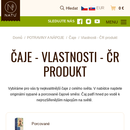
Hledat
EUR
0 €
Vyhledat
Přejít do k
SLEDUJTE NÁS
MENU
OTEVŘÍT MEN
Domů
POTRAVINY A NÁPOJE
Čaje
Vlastnosti - ČR produkt
ČAJE - VLASTNOSTI - ČR
PRODUKT
Vybíráme pro vás ty nejkvalitnější čaje z celého světa. V nabídce najdete
originální sypané a porcované čajové směsi. Čaj patří hned po vodě k
nejrozšířenějším nápojům na světě.
Porcované