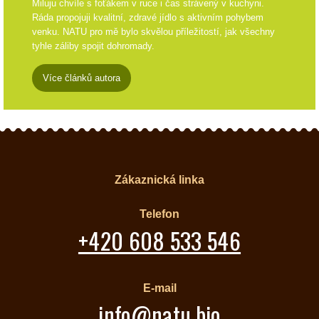
Miluju chvíle s foťákem v ruce i čas strávený v kuchyni.
Ráda propojuji kvalitní, zdravé jídlo s aktivním pohybem
venku. NATU pro mě bylo skvělou příležitostí, jak všechny
tyhle záliby spojit dohromady.
Více článků autora
Zákaznická linka
Telefon
+420 608 533 546
E-mail
info@natu.bio