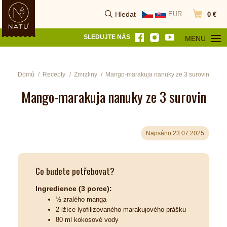
Hledat
EUR
0 €
Vyhledat
Přejít do k
SLEDUJTE NÁS
MENU
OTEVŘÍT MEN
Domů
Recepty
Zmrzliny
Mango-marakuja nanuky ze 3 surovin
Mango-marakuja nanuky ze 3 surovin
Napsáno 23.07.2025
Co budete potřebovat?
Ingredience (3 porce):
½ zralého manga
2 lžíce lyofilizovaného marakujového prášku
80 ml kokosové vody