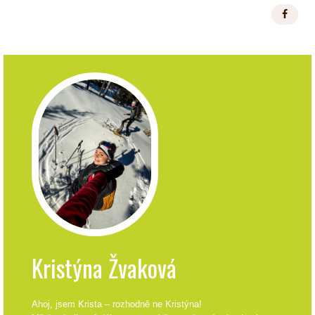
Kristýna Žvaková
Ahoj, jsem Krista – rozhodně ne Kristýna!