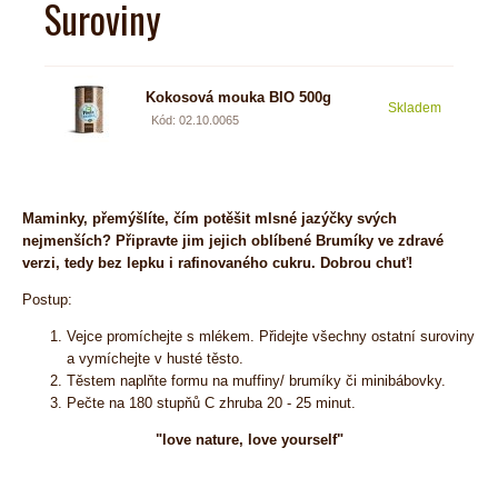
Suroviny
Kokosová mouka BIO 500g
Skladem
4,04
Kód: 02.10.0065
Maminky, přemýšlíte, čím potěšit mlsné jazýčky svých
nejmenších? Připravte jim jejich oblíbené Brumíky ve zdravé
verzi, tedy bez lepku i rafinovaného cukru. Dobrou chuť!
Postup:
Vejce promíchejte s mlékem. Přidejte všechny ostatní suroviny
a vymíchejte v husté těsto.
Těstem naplňte formu na muffiny/ brumíky či minibábovky.
Pečte na 180 stupňů C zhruba 20 - 25 minut.
"love nature, love yourself"