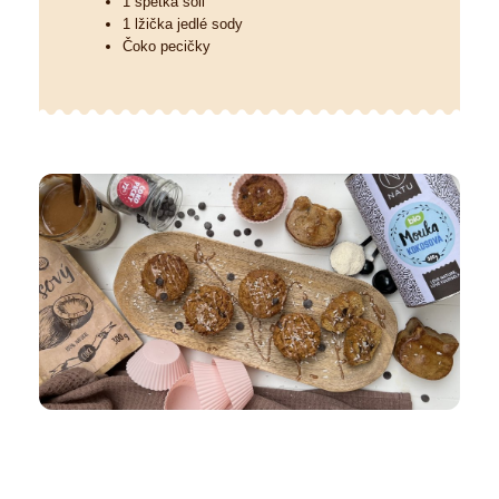
1 špetka soli
1 lžička jedlé sody
Čoko pecičky