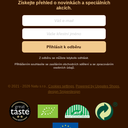
Získejte přehled o novinkách a speciálních
akcích.
Přihlásit k odběru
Z odběru se můžete kdykoliv odhlásit.
Přihlášením souhlasíte se zasíláním obchodních sdělení a se zpracováním
osobních údajů.
© 2021 - 2026 Natu s.r.o.,
Cookies settings
,
Powered by Upgates Shops
,
design Sniperdesign