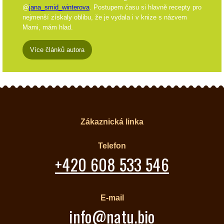
@
jana_smid_winterova
. Postupem času si hlavně recepty pro
nejmenší získaly oblibu, že je vydala i v knize s názvem
Mami, mám hlad.
Více článků autora
Zákaznická linka
Telefon
+420 608 533 546
E-mail
info@natu.bio