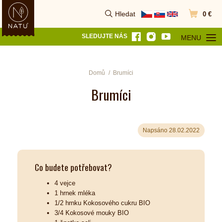
Hledat
0 €
Vyhledat
Přejít do k
SLEDUJTE NÁS
MENU
OTEVŘÍT MEN
Domů
Brumíci
Brumíci
Napsáno 28.02.2022
Co budete potřebovat?
4 vejce
1 hrnek mléka
1/2 hrnku Kokosového cukru BIO
3/4 Kokosové mouky BIO