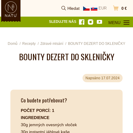
Hledat
EUR
0 €
Vyhledat
Přejít do k
SLEDUJTE NÁS
MENU
OTEVŘÍT MEN
Domů
Recepty
Zdravé mlsání
BOUNTY DEZERT DO SKLENIČKY
BOUNTY DEZERT DO SKLENIČKY
Napsáno 17.07.2024
Co budete potřebovat?
POČET PORCÍ: 1
INGREDIENCE
30g jemných ovesných vloček
30g instantní jáhlové kaše