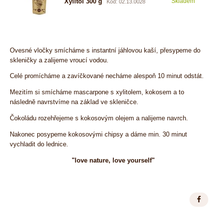
Xylitol 300 g
Skladem
5,38
Kód: 02.13.0028
Ovesné vločky smícháme s instantní jáhlovou kaší, přesypeme do
skleničky a zalijeme vroucí vodou.
Celé promícháme a zavíčkované necháme alespoň 10 minut odstát.
Mezitím si smícháme mascarpone s xylitolem, kokosem a to
následně navrstvíme na základ ve skleničce.
Čokoládu rozehřejeme s kokosovým olejem a nalijeme navrch.
Nakonec posypeme kokosovými chipsy a dáme min. 30 minut
vychladit do lednice.
"love nature, love yourself"