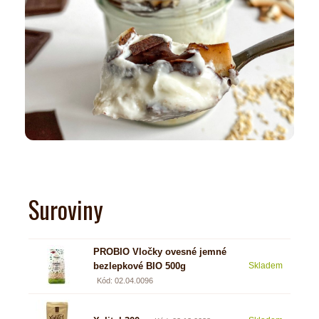
Suroviny
PROBIO Vločky ovesné jemné
bezlepkové BIO 500g
Skladem
3,14
Kód: 02.04.0096