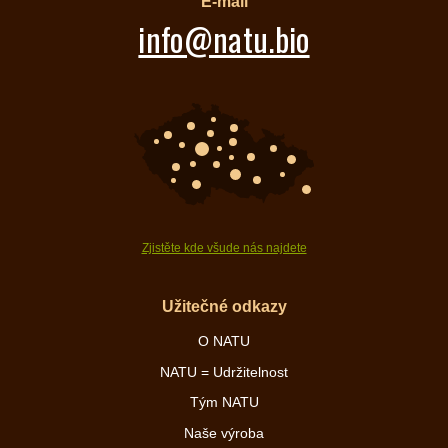
E-mail
info@natu.bio
Zjistěte kde všude nás najdete
Užitečné odkazy
O NATU
NATU = Udržitelnost
Tým NATU
Naše výroba