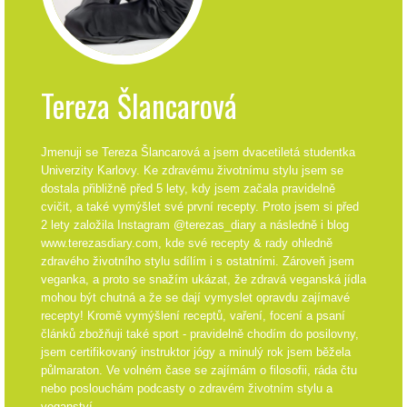
Tereza Šlancarová
Jmenuji se Tereza Šlancarová a jsem dvacetiletá studentka
Univerzity Karlovy. Ke zdravému životnímu stylu jsem se
dostala přibližně před 5 lety, kdy jsem začala pravidelně
cvičit, a také vymýšlet své první recepty. Proto jsem si před
2 lety založila Instagram @terezas_diary a následně i blog
www.terezasdiary.com, kde své recepty & rady ohledně
zdravého životního stylu sdílím i s ostatními. Zároveň jsem
veganka, a proto se snažím ukázat, že zdravá veganská jídla
mohou být chutná a že se dají vymyslet opravdu zajímavé
recepty! Kromě vymýšlení receptů, vaření, focení a psaní
článků zbožňuji také sport - pravidelně chodím do posilovny,
jsem certifikovaný instruktor jógy a minulý rok jsem běžela
půlmaraton. Ve volném čase se zajímám o filosofii, ráda čtu
nebo poslouchám podcasty o zdravém životním stylu a
veganství.