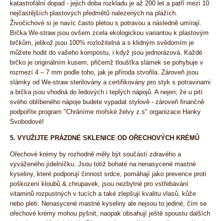
katastrofální dopad - jejich doba rozkladu je až 200 let a patří mezi 10
nejčastějších plastových předmětů nalezených na plážích.
Živočichové si je navíc často pletou s potravou a následně umírají.
Brčka We-straw jsou ovšem zcela ekologickou variantou k plastovým
brčkům, jelikož jsou 100% rozložitelná a s klidným svědomím je
můžete hodit do vašeho kompostu, i když jsou jednorázová. Každé
brčko je originálním kusem, přičemž tloušťka slámek se pohybuje v
rozmezí 4 – 7 mm podle toho, jak je příroda stvořila. Zároveň jsou
slámky od We-straw sterilovány a certifikovány pro styk s potravinami
a brčka jsou vhodná do ledových i teplých nápojů. A nejen, že u pití
svého oblíbeného nápoje budete vypadat stylově - zároveň finančně
podpoříte program "Chráníme mořské želvy z.s" organizace Hanky
Svobodové!
5. VYUŽIJTE PRÁZDNÉ SKLENICE OD OŘECHOVÝCH KRÉMŮ
Ořechové krémy by rozhodně měly být součástí zdravého a
vyváženého jídelníčku. Jsou totiž bohaté na nenasycené mastné
kyseliny, které podporují činnost srdce, pomáhají jako prevence proti
poškození kloubů & chrupavek, jsou nezbytné pro vstřebávání
vitaminů rozpustných v tucích a také zlepšují kvalitu vlasů, kůže
nebo pleti. Nenasycené mastné kyseliny ale nejsou to jediné, čím se
ořechové krémy mohou pyšnit, naopak obsahují ještě spoustu dalších