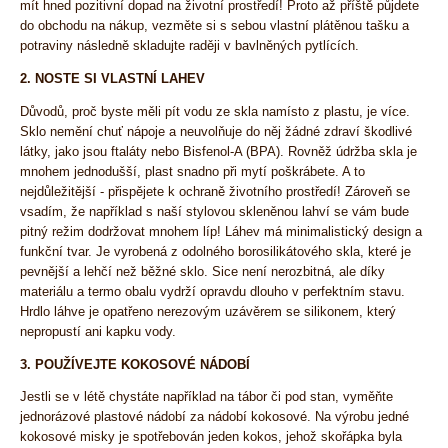
mít hned pozitivní dopad na životní prostředí! Proto až příště půjdete
do obchodu na nákup, vezměte si s sebou vlastní plátěnou tašku a
potraviny následně skladujte raději v bavlněných pytlících.
2. NOSTE SI VLASTNÍ LAHEV
Důvodů, proč byste měli pít vodu ze skla namísto z plastu, je více.
Sklo nemění chuť nápoje a neuvolňuje do něj žádné zdraví škodlivé
látky, jako jsou ftaláty nebo Bisfenol-A (BPA). Rovněž údržba skla je
mnohem jednodušší, plast snadno při mytí poškrábete. A to
nejdůležitější - přispějete k ochraně životního prostředí! Zároveň se
vsadím, že například s naší stylovou skleněnou lahví se vám bude
pitný režim dodržovat mnohem líp! Láhev má minimalistický design a
funkční tvar. Je vyrobená z odolného borosilikátového skla, které je
pevnější a lehčí než běžné sklo. Sice není nerozbitná, ale díky
materiálu a termo obalu vydrží opravdu dlouho v perfektním stavu.
Hrdlo láhve je opatřeno nerezovým uzávěrem se silikonem, který
nepropustí ani kapku vody.
3. POUŽÍVEJTE KOKOSOVÉ NÁDOBÍ
Jestli se v létě chystáte například na tábor či pod stan, vyměňte
jednorázové plastové nádobí za nádobí kokosové. Na výrobu jedné
kokosové misky je spotřebován jeden kokos, jehož skořápka byla