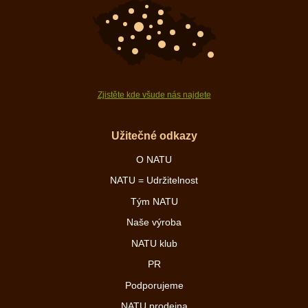
Zjistěte kde všude nás najdete
Užitečné odkazy
O NATU
NATU = Udržitelnost
Tým NATU
Naše výroba
NATU klub
PR
Podporujeme
NATU prodejna