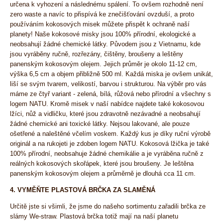
určena k vyhození a následnému spálení. To ovšem rozhodně není
zero waste a navíc to přispívá ke znečišťování ovzduší, a proto
používáním kokosových misek můžete přispět k ochraně naší
planety! Naše kokosové misky jsou 100% přírodní, ekologické a
neobsahují žádné chemické látky. Původem jsou z Vietnamu, kde
jsou vyráběny ručně, rozřezány, čištěny, broušeny a leštěny
panenským kokosovým olejem. Jejich průměr je okolo 11-12 cm,
výška 6,5 cm a objem přibližně 500 ml. Každá miska je ovšem unikát,
liší se svým tvarem, velikostí, barvou i strukturou. Na výběr pro vás
máme ze čtyř variant - zelená, bílá, růžová nebo přírodní a všechny s
logem NATU. Kromě misek v naší nabídce najdete také kokosovou
lžíci, nůž a vidličku, které jsou zdravotně nezávadné a neobsahují
žádné chemické ani toxické látky. Nejsou lakované, ale pouze
ošetřené a naleštěné včelím voskem. Každý kus je díky ruční výrobě
originál a na rukojeti je zdoben logem NATU. Kokosová lžička je také
100% přírodní, neobsahuje žádné chemikálie a je vyráběna ručně z
reálných kokosových skořápek, které jsou broušeny. Je leštěna
panenským kokosovým olejem a průměrně je dlouhá cca 11 cm.
4. VYMĚŇTE PLASTOVÁ BRČKA ZA SLAMĚNÁ
Určitě jste si všimli, že jsme do našeho sortimentu zařadili brčka ze
slámy We-straw. Plastová brčka totiž mají na naší planetu