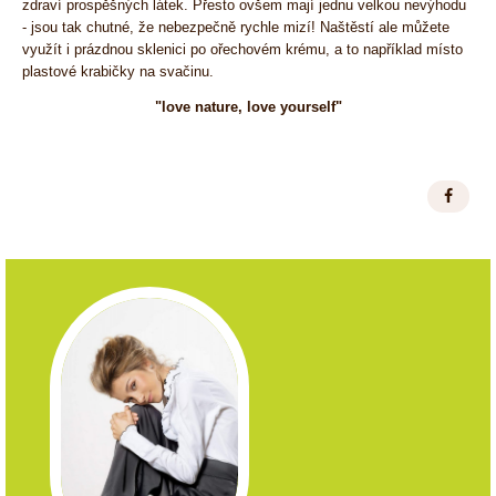
zdraví prospěšných látek. Přesto ovšem mají jednu velkou nevýhodu
- jsou tak chutné, že nebezpečně rychle mizí! Naštěstí ale můžete
využít i prázdnou sklenici po ořechovém krému, a to například místo
plastové krabičky na svačinu.
"love nature, love yourself"