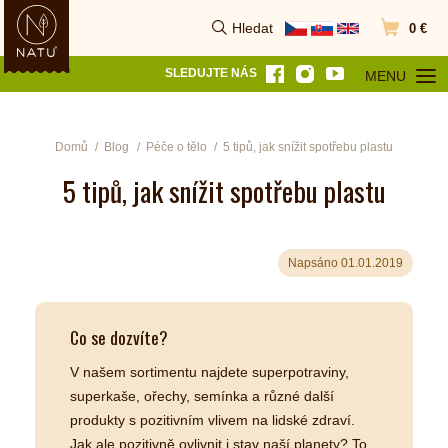
Hledat
0 €
Vyhledat
Přejít do k
SLEDUJTE NÁS
MENU
OTEVŘÍT MEN
Domů
Blog
Péče o tělo
5 tipů, jak snížit spotřebu plastu
5 tipů, jak snížit spotřebu plastu
Napsáno 01.01.2019
Co se dozvíte?
V našem sortimentu najdete superpotraviny,
superkaše, ořechy, semínka a různé další
produkty s pozitivním vlivem na lidské zdraví.
Jak ale pozitivně ovlivnit i stav naší planety? To