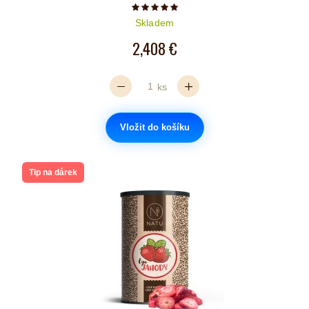
Počet hvězdiček je 5 z 5
Skladem
2,408 €
ks
Vložit do košíku
Tip na dárek