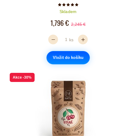
Počet hvězdiček je 5 z 5
Skladem
1,796 €
2,245 €
ks
Vložit do košíku
Akce
-30%