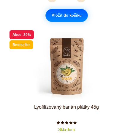
Vložit do košíku
Akce
-30%
Bestseller
Lyofilizovaný banán plátky 45g
Počet hvězdiček je 5 z 5
Skladem