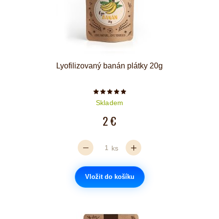
Lyofilizovaný banán plátky 20g
Počet hvězdiček je 5 z 5
Skladem
2 €
ks
Vložit do košíku