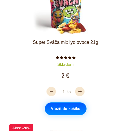
Super Sváča mix lyo ovoce 21g
Počet hvězdiček je 5 z 5
Skladem
2 €
ks
Vložit do košíku
Akce
-20%