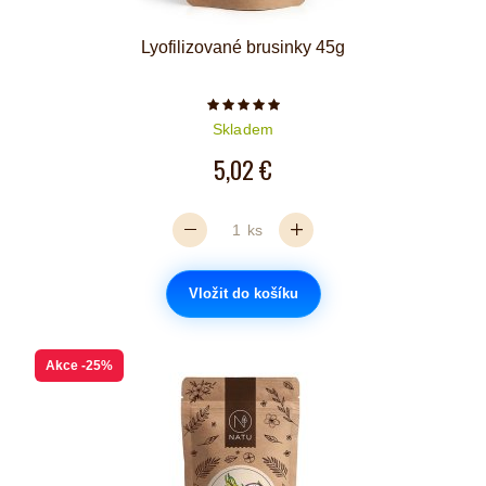
Lyofilizované brusinky 45g
Počet hvězdiček je 5 z 5
Skladem
5,02 €
ks
Vložit do košíku
Akce
-25%