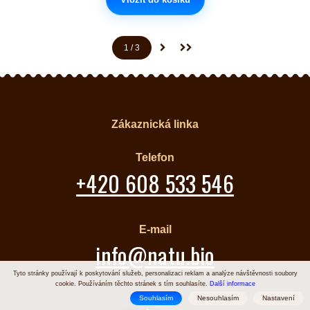
1
/ 3
(aktuální)
Další stránka
Poslední stránka
Zákaznická linka
Telefon
+420 608 533 546
E-mail
info@natu.bio
Tyto stránky používají k poskytování služeb, personalizaci reklam a analýze návštěvnosti soubory
cookie. Používáním těchto stránek s tím souhlasíte.
Další informace
Souhlasím
Nesouhlasím
Nastavení