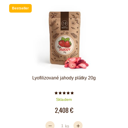
Bestseller
Lyofilizované jahody plátky 20g
Počet hvězdiček je 5 z 5
Skladem
2,408 €
ks