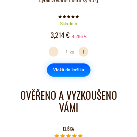
Lyofilizované meruňky 45 g
Počet hvězdiček je 5 z 5
Skladem
3,214 €
4,286 €
ks
Vložit do košíku
OVĚŘENO A VYZKOUŠENO
VÁMI
ELIŠKA