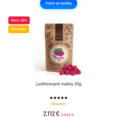
Vložit do košíku
Akce
-25%
Bestseller
Lyofilizované maliny 20g
Počet hvězdiček je 5 z 5
Skladem
2,112 €
2,816 €