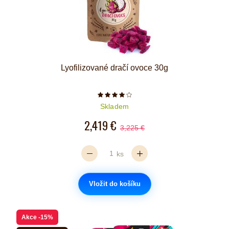
Lyofilizované dračí ovoce 30g
Počet hvězdiček je 4 z 5
Skladem
2,419 €
3,225 €
ks
Vložit do košíku
Akce
-15%