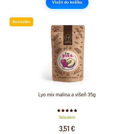
Vložit do košíku
Bestseller
Lyo mix malina a višeň 35g
Počet hvězdiček je 5 z 5
Skladem
3,51 €