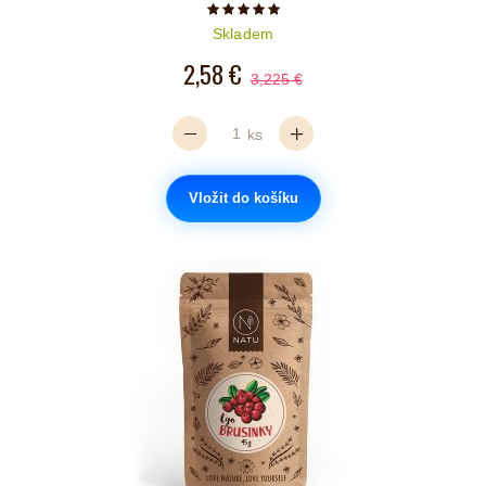
Počet hvězdiček je 5 z 5
Skladem
2,58 €
3,225 €
ks
Vložit do košíku