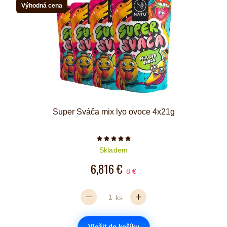
Výhodná cena
Super Sváča mix lyo ovoce 4x21g
Počet hvězdiček je 5 z 5
Skladem
6,816 €
8 €
ks
Vložit do košíku