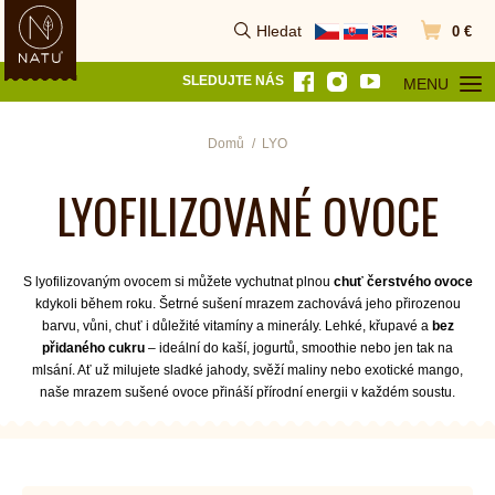
Hledat
0 €
Vyhledat
Přejít do k
SLEDUJTE NÁS
MENU
OTEVŘÍT MEN
Domů
LYO
LYOFILIZOVANÉ OVOCE
S lyofilizovaným ovocem si můžete vychutnat plnou
chuť čerstvého ovoce
kdykoli během roku. Šetrné sušení mrazem zachovává jeho přirozenou
barvu, vůni, chuť i důležité vitamíny a minerály. Lehké, křupavé a
bez
přidaného cukru
– ideální do kaší, jogurtů, smoothie nebo jen tak na
mlsání. Ať už milujete sladké jahody, svěží maliny nebo exotické mango,
naše mrazem sušené ovoce přináší přírodní energii v každém soustu.