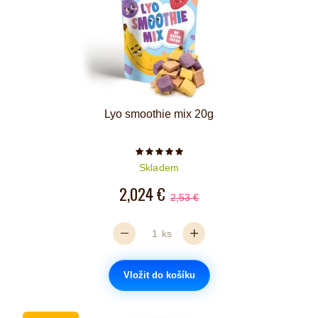
Lyo smoothie mix 20g
Počet hvězdiček je 5 z 5
Skladem
2,024 €
2,53 €
ks
Vložit do košíku