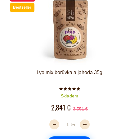
Bestseller
Lyo mix borůvka a jahoda 35g
Počet hvězdiček je 5 z 5
Skladem
2,841 €
3,551 €
ks