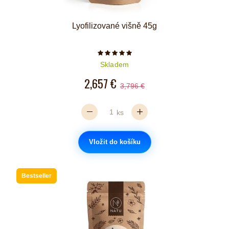
Lyofilizované višně 45g
Počet hvězdiček je 5 z 5
Skladem
2,657 €
3,796 €
ks
Vložit do košíku
Bestseller