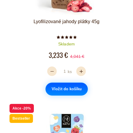
Lyofilizované jahody plátky 45g
Počet hvězdiček je 5 z 5
Skladem
3,233 €
4,041 €
ks
Vložit do košíku
Akce
-20%
Bestseller