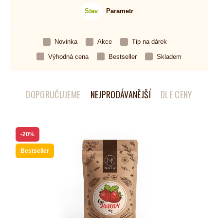
Stav
Parametr
Novinka
Akce
Tip na dárek
Výhodná cena
Bestseller
Skladem
DOPORUČUJEME
NEJPRODÁVANĚJŠÍ
DLE CENY
-20%
Bestseller