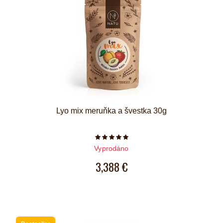
Lyo mix meruňka a švestka 30g
Počet hvězdiček je 5 z 5
Vyprodáno
3,388 €