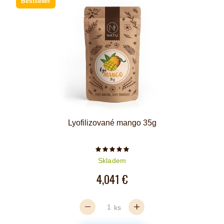
Bestseller
Lyofilizované mango 35g
Počet hvězdiček je 5 z 5
Skladem
4,041 €
ks