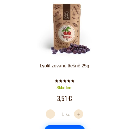
Lyofilizované třešně 25g
Počet hvězdiček je 5 z 5
Skladem
3,51 €
ks