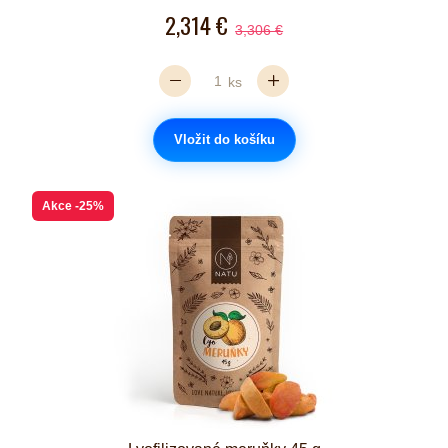
2,314 €
3,306 €
ks
Vložit do košíku
Akce
-25%