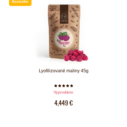
Bestseller
Lyofilizované maliny 45g
Počet hvězdiček je 5 z 5
Vyprodáno
4,449 €