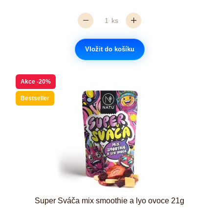
ks
Vložit do košíku
Akce
-20%
Bestseller
Super Sváča mix smoothie a lyo ovoce 21g