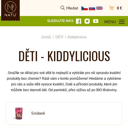
Hledat
0 €
Vyhledat
Přejít do k
SLEDUJTE NÁS
MENU
OTEVŘÍT MEN
Domů
DĚTI
Kiddylicious
DĚTI - KIDDYLICIOUS
Snažíte se dělat pro své děti to nejlepší a vybíráte pro ně opravdu kvalitní
produkty bez chemie? Rádi vám v tomto pomůžeme! Hledáme a vybíráme
pro vás a vaše děti vysoce kvalitní, čisté a přírodní produkty, které jim
můžete bez starostí dát. Od pamlsků, přes výživu až po BIO těstoviny.
Snídaně