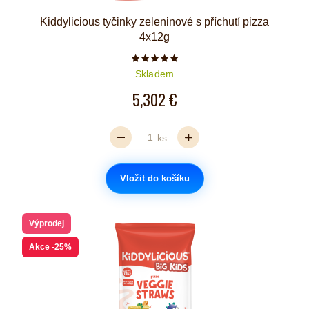
Kiddylicious tyčinky zeleninové s příchutí pizza
4x12g
Počet hvězdiček je 5 z 5
Skladem
5,302 €
ks
Vložit do košíku
Výprodej
Akce
-25%