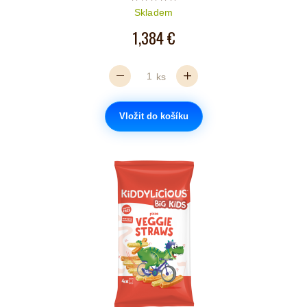
Počet hvězdiček je 5 z 5
Skladem
1,384 €
ks
Vložit do košíku