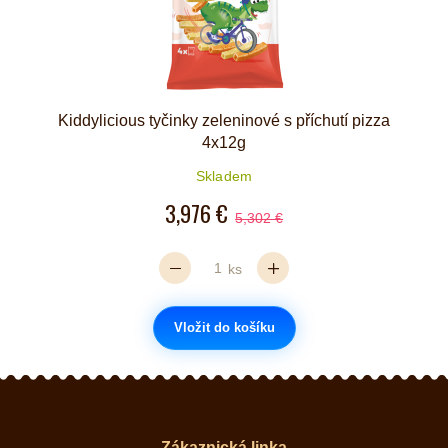
Kiddylicious tyčinky zeleninové s příchutí pizza
4x12g
Skladem
3,976 €
5,302 €
ks
Vložit do košíku
Zákaznická linka